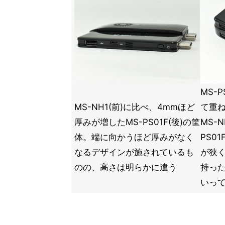
MS-
MS-NH1(前)に比べ、4mmほど
て重
厚みが増したMS-PS01F(後)の筐
MS-N
体。端に向かうほど厚みがなく
PS0
なるデザインが施されているも
が狭
のの、高さは明らかに違う
持っ
いっ