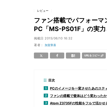
レビュー
ファン搭載でパフォーマン
PC「MS-PS01F」の実
掲載日
2015/06/10 16:32
著者：
加賀章喜
URLをコピー
目次
PCのイメージを一変させたあのステ
1
ファンの搭載で筐体はどう変わったか
2
Atom Z3735Fの性能をフルで活かせる
3