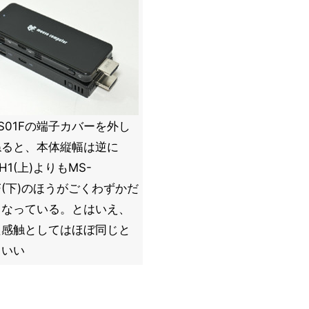
PS01Fの端子カバーを外し
ねると、本体縦幅は逆に
H1(上)よりもMS-
1F(下)のほうがごくわずかだ
くなっている。とはいえ、
た感触としてはほぼ同じと
ていい