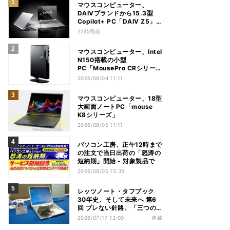
マウスコンピューター、
DAIVブランドから15.3型
Copilot+ PC「DAIV Z5」
発売
22時間前
マウスコンピューター、Intel
N150搭載の小型
PC「MousePro CRシリー
ズ」
2026/08/04 11:11
マウスコンピューター、18型
大画面ノートPC「mouse
K8シリーズ」
2026/08/05 11:11
パソコン工房、正午12時まで
の注文で当日出荷の「怒涛の
短納期」開始 - 対象製品で
2026/08/05 15:39
レッツノート・タフブック
30年史、そして未来へ 第6
回 ブレない針路、「三つの
矢」でシン・レッツノートの
2026/07/17 12:00
連載
地盤を築く