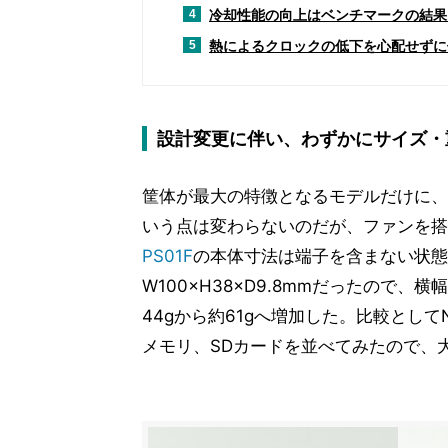
冷却性能の向上はベンチマークの結果
4
熱によるクロックの低下を心配せずに使
5
設計変更に伴い、わずかにサイズ・
筐体が最大の特徴となるモデルだけに、
いう点は変わらないのだが、ファンを搭
PS01F
の本体寸法は端子を含まない状態でW1
W100×H38×D9.8mmだったので
44gから約61gへ増加した。比較としてNEXU
メモリ、SDカードを並べてみたので、