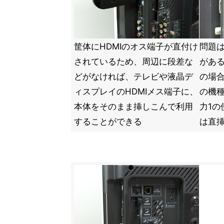
筐体にHDMIのオス端子が直付け
問題は
されているため、周辺に段差な
がある
どがなければ、テレビや液晶デ
の場
ィスプレイのHDMIメス端子に、
の機
本体をそのまま挿しこんで利用
力1の
することができる
は直