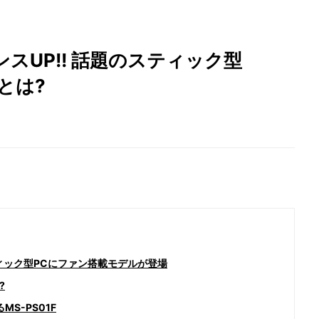
スUP!! 話題のスティック型
力とは?
ィック型PCにファン搭載モデルが登場
?
MS-PS01F