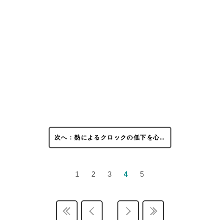
次へ：熱によるクロックの低下を心…
1
2
3
4
5