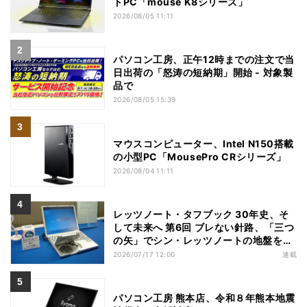
トPC「mouse K8シリーズ」
2026/08/05 11:11
パソコン工房、正午12時までの注文で当
日出荷の「怒涛の短納期」開始 - 対象製
品で
2026/08/05 15:39
マウスコンピューター、Intel N150搭載
の小型PC「MousePro CRシリーズ」
2026/08/04 11:11
レッツノート・タフブック 30年史、そ
して未来へ 第6回 ブレない針路、「三つ
の矢」でシン・レッツノートの地盤を築
く
2026/07/17 12:00
連載
パソコン工房 熊本店、令和８年熊本地震