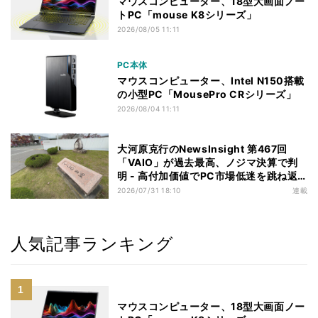
マウスコンピューター、18型大画面ノー
トPC「mouse K8シリーズ」
2026/08/05 11:11
PC本体
マウスコンピューター、Intel N150搭載
の小型PC「MousePro CRシリーズ」
2026/08/04 11:11
大河原克行のNewsInsight 第467回
「VAIO」が過去最高、ノジマ決算で判
明 - 高付加価値でPC市場低迷を跳ね返
す
2026/07/31 18:10
連載
人気記事ランキング
マウスコンピューター、18型大画面ノー