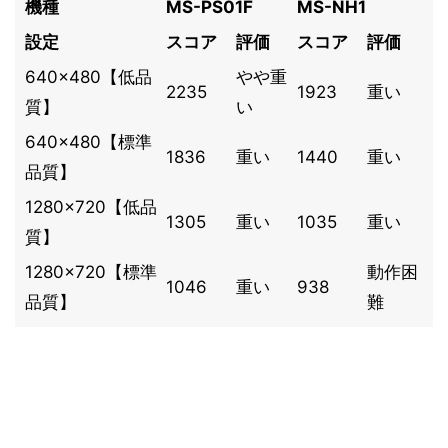
機種
MS-PS01F
MS-NH1
設定
スコア
評価
スコア
評価
640×480【低品
やや重
2235
1923
重い
質】
い
640×480【標準
1836
重い
1440
重い
品質】
1280×720【低品
1305
重い
1035
重い
質】
1280×720【標準
動作困
1046
重い
938
品質】
難