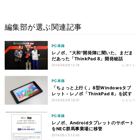
編集部が選ぶ関連記事
PC本体
レノボ、"大和"開発陣に聞いた、まだま
だあった「ThinkPad 8」開発秘話
2014/04/08 12:18
レポート
PC本体
「ちょっと上行く」8型Windowsタブ
レット - レノボ「ThinkPad 8」を試す
2014/02/26 16:01
レビュー
PC本体
レノボ、Androidタブレットのサポート
をNEC群馬事業場に移管
2014/05/13 13:43