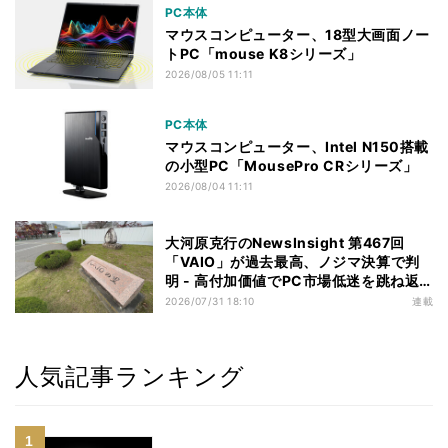
PC本体
マウスコンピューター、18型大画面ノー
トPC「mouse K8シリーズ」
2026/08/05 11:11
PC本体
マウスコンピューター、Intel N150搭載
の小型PC「MousePro CRシリーズ」
2026/08/04 11:11
大河原克行のNewsInsight 第467回
「VAIO」が過去最高、ノジマ決算で判
明 - 高付加価値でPC市場低迷を跳ね返
す
2026/07/31 18:10
連載
人気記事ランキング