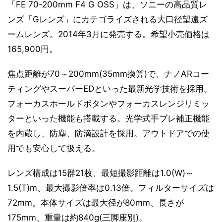
「FE 70-200mm F4 G OSS」は、ソニーの高品質レ
ンズ「Gレンズ」にカテゴライズされる大口径望遠ズ
ームレンズ。2014年3月に発売する。希望小売価格は
165,900円。
焦点距離が70～200mm(35mm換算)で、ナノARコー
ティングやスーパーEDといった最新光学技術を採用。
フォーカスホールドボタンやフォーカスレンジリミッ
ターといった機能も搭載する。光学式手ブレ補正機能
を内蔵し、防塵、防滴設計を採用。アウトドアでの使
用でも安心して扱える。
レンズ構成は15群21枚、最短撮影距離は1.0(W)～
1.5(T)m、最大撮影倍率は0.13倍。フィルターサイズは
72mm。本体サイズは最大径が80mm、長さが
175mm、重量は約840g(三脚座別)。