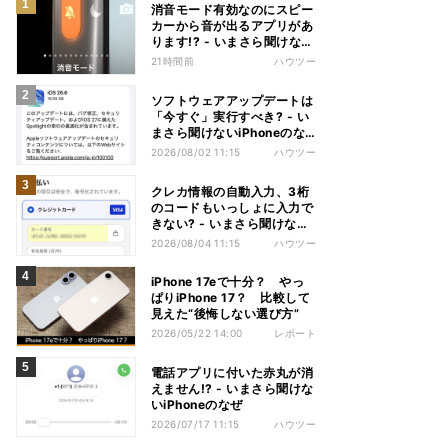
消音モード有効なのにスピー
カーから音が出るアプリがあ
ります!? - いまさら聞けない
iPhoneのなぜ
21時間前
ハウツー
ソフトウェアアップデートは
「今すぐ」実行すべき? - い
まさら聞けないiPhoneのな
ぜ
2026/08/02 11:15
ハウツー
クレカ情報の自動入力、3桁
のコードもいっしょに入力で
きない? - いまさら聞けない
iPhoneのなぜ
2026/08/04 11:15
ハウツー
iPhone 17eで十分？ やっ
ぱりiPhone 17？ 比較して
見えた“後悔しない選び方”
2026/05/22 14:00
レポート
電話アプリに付いた赤丸が消
えません!? - いまさら聞けな
いiPhoneのなぜ
2026/07/17 11:15
ハウツー