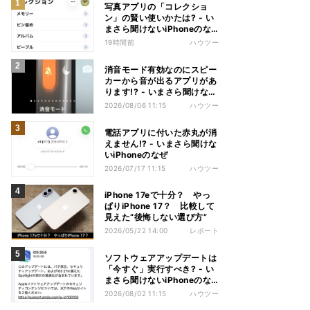
写真アプリの「コレクショ
ン」の賢い使いかたは? - い
まさら聞けないiPhoneのな
ぜ
19時間前
ハウツー
消音モード有効なのにスピー
カーから音が出るアプリがあ
ります!? - いまさら聞けない
iPhoneのなぜ
2026/08/06 11:15
ハウツー
電話アプリに付いた赤丸が消
えません!? - いまさら聞けな
いiPhoneのなぜ
2026/07/17 11:15
ハウツー
iPhone 17eで十分？ やっ
ぱりiPhone 17？ 比較して
見えた“後悔しない選び方”
2026/05/22 14:00
レポート
ソフトウェアアップデートは
「今すぐ」実行すべき? - い
まさら聞けないiPhoneのな
ぜ
2026/08/02 11:15
ハウツー