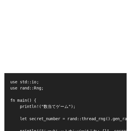
use std::io;

use rand::Rng;

fn main() {

    println!("数当てゲーム");

    let secret_number = rand::thread_rng().gen_rang