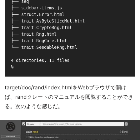
├── seq

├── sidebar-items.js

├── struct.Error.html

├── trait.AsByteSliceMut.html

├── trait.CryptoRng.html

├── trait.Rng.html

├── trait.RngCore.html

└── trait.SeedableRng.html

4 directories, 11 files

target/doc/rand/index.htmlをWebブラウザで開け
ば、randクレートのマニュアルを閲覧することができ
る。次のような感じだ。