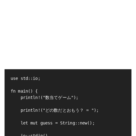
use std::io;

fn main() {

    println!("数当てゲーム");

    println!("どの数だとおもう？ = ");

    let mut guess = String::new();

    io::stdin()
