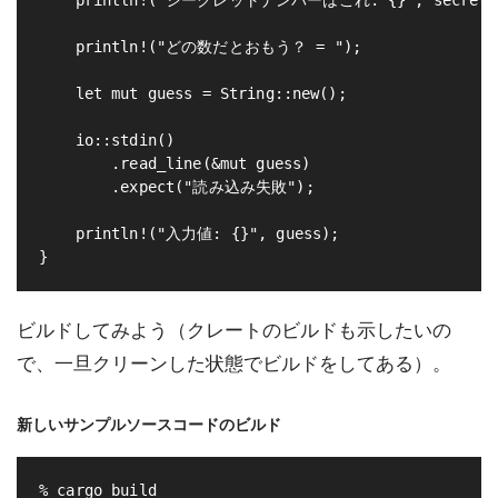
    println!("シークレットナンバーはこれ: {}", secret_nu
    println!("どの数だとおもう？ = ");

    let mut guess = String::new();

    io::stdin()

        .read_line(&mut guess)

        .expect("読み込み失敗");

    println!("入力値: {}", guess);

ビルドしてみよう（クレートのビルドも示したいの
で、一旦クリーンした状態でビルドをしてある）。
新しいサンプルソースコードのビルド
% cargo build
