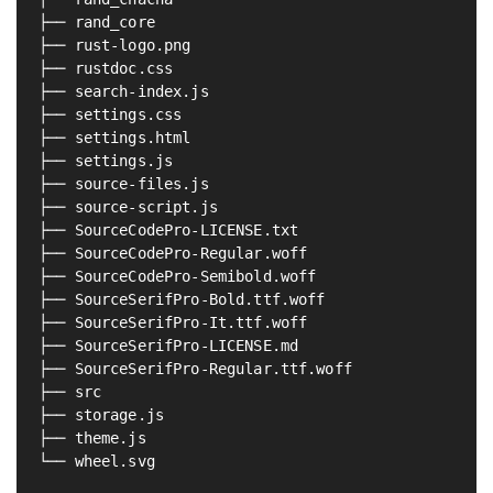
├── rand_core

├── rust-logo.png

├── rustdoc.css

├── search-index.js

├── settings.css

├── settings.html

├── settings.js

├── source-files.js

├── source-script.js

├── SourceCodePro-LICENSE.txt

├── SourceCodePro-Regular.woff

├── SourceCodePro-Semibold.woff

├── SourceSerifPro-Bold.ttf.woff

├── SourceSerifPro-It.ttf.woff

├── SourceSerifPro-LICENSE.md

├── SourceSerifPro-Regular.ttf.woff

├── src

├── storage.js

├── theme.js

└── wheel.svg
