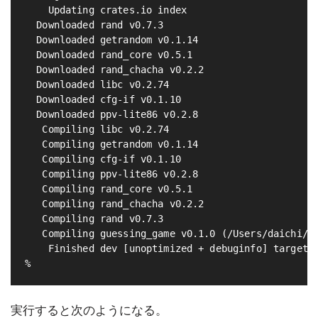
    Updating crates.io index

  Downloaded rand v0.7.3

  Downloaded getrandom v0.1.14

  Downloaded rand_core v0.5.1

  Downloaded rand_chacha v0.2.2

  Downloaded libc v0.2.74

  Downloaded cfg-if v0.1.10

  Downloaded ppv-lite86 v0.2.8

   Compiling libc v0.2.74

   Compiling getrandom v0.1.14

   Compiling cfg-if v0.1.10

   Compiling ppv-lite86 v0.2.8

   Compiling rand_core v0.5.1

   Compiling rand_chacha v0.2.2

   Compiling rand v0.7.3

   Compiling guessing_game v0.1.0 (/Users/daichi/Do
    Finished dev [unoptimized + debuginfo] target(s
実行すると次のようになる。