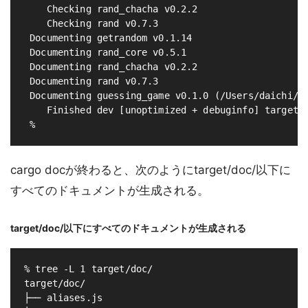
    Checking rand_chacha v0.2.2

    Checking rand v0.7.3

 Documenting getrandom v0.1.14

 Documenting rand_core v0.5.1

 Documenting rand_chacha v0.2.2

 Documenting rand v0.7.3

 Documenting guessing_game v0.1.0 (/Users/daichi/Do
    Finished dev [unoptimized + debuginfo] target(s
cargo docが終わると、次のようにtarget/doc/以下に
すべてのドキュメントが生成される。
target/doc/以下にすべてのドキュメントが生成される
% tree -L 1 target/doc/

target/doc/

├── aliases.js
