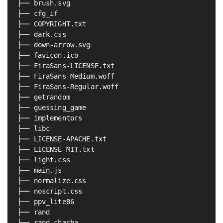
├── brush.svg

├── cfg_if

├── COPYRIGHT.txt

├── dark.css

├── down-arrow.svg

├── favicon.ico

├── FiraSans-LICENSE.txt

├── FiraSans-Medium.woff

├── FiraSans-Regular.woff

├── getrandom

├── guessing_game

├── implementors

├── libc

├── LICENSE-APACHE.txt

├── LICENSE-MIT.txt

├── light.css

├── main.js

├── normalize.css

├── noscript.css

├── ppv_lite86

├── rand

├── rand_chacha
