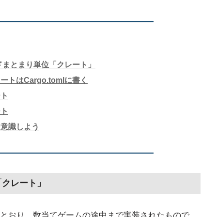
ードまとまり単位「クレート」
はCargo.tomlに書く
ート
ート
を意識しよう
「クレート」
とおり。数当てゲームの途中まで実装されたもので、