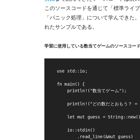
このソースコードを通じて「標準ライブ
「パニック処理」について学んできた。
れたサンプルである。
学習に使用している数当てゲームのソースコー
use std::io;

fn main() {

    println!("数当てゲーム");

    println!("どの数だとおもう？ = "
    let mut guess = String::new()
    io::stdin()

        .read_line(&mut guess)
