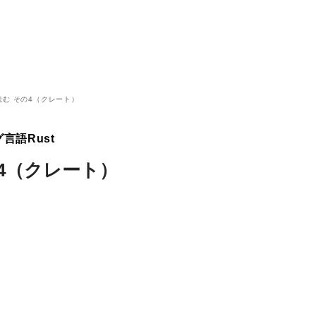
む その4（クレート）
言語Rust
4（クレート）