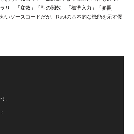
ラリ」「変数」「型の関数」「標準入力」「参照」
短いソースコードだが、Rustの基本的な機能を示す優
ド
);

;
