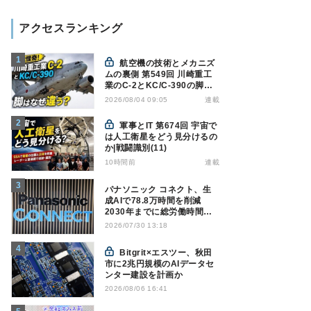
アクセスランキング
航空機の技術とメカニズ
ムの裏側 第549回 川崎重工
業のC-2とKC/C-390の脚は
なぜ違う? - 降着装置は複雑
連載
2026/08/04 09:05
怪奇(5)|軍用輸送機(10)
軍事とIT 第674回 宇宙で
は人工衛星をどう見分けるの
か|戦闘識別(11)
10時間前
連載
パナソニック コネクト、生
成AIで78.8万時間を削減
2030年までに総労働時間
10％削減へ
2026/07/30 13:18
Bitgrit×エスツー、秋田
市に2兆円規模のAIデータセ
ンター建設を計画か
2026/08/06 16:41