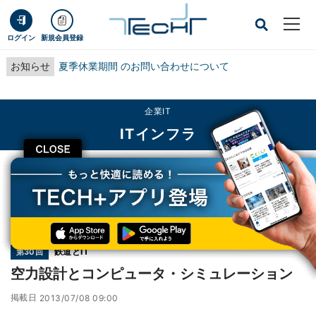
ログイン
新規会員登録
お知らせ
夏季休業期間 のお問い合わせについて
企業IT
ITインフラ
CLOSE
TECH+
企業IT
ITインフラ
空力設計とコンピュータ・シミュレーション
連載
鉄道とIT
第30回
空力設計とコンピュータ・シミュレーション
掲載日
2013/07/08 09:00