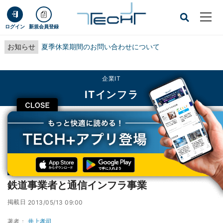
ログイン
新規会員登録
お知らせ
夏季休業期間のお問い合わせについて
企業IT
ITインフラ
CLOSE
TECH+
企業IT
ITインフラ
鉄道事業者と通信インフラ事業
連載
鉄道とIT
第23回
鉄道事業者と通信インフラ事業
掲載日
2013/05/13 09:00
著者：
井上孝司