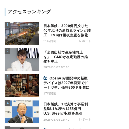
アクセスランキング
日本製鉄、3000億円投じた
40年ぶりの新熱延ラインが竣
工 EV向け鋼板生産を強化
21時間前
レポート
「全員出社で生産性向上
を」 GMOが在宅勤務の推
奨を廃止
2026/08/07 07:00
OpenAIが開発中の新型
デバイスは2027年発売でド
ーナツ型、価格300ドル超に
17時間前
日本製鉄、1Q決算で事業利
益58.1％増の1455億円
U.S. Steelが収益を牽引
レポート
2026/08/05 15:49