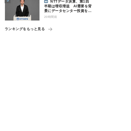
NTTデータ決算、第1四
半期は増収増益 AI需要を背
景にデータセンター投資を加
速
20時間前
ランキングをもっと見る