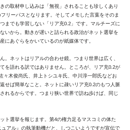
きの取材申し込みは「無視」されることも珍しくあり
のフリーパスとなります。そしてメモした言葉をそのま
つまでも学習しない「リア充0.2」です。マルチーズに
ないから。動きが遅いと詰られる政治がネット選挙を
産にあぐらをかいているのが紙媒体です。
ん。ネットはリアルの合わせ鏡。つまり世界は広く、
てを語れる訳ではありません。ところが、リア充0.2が
、佐々木俊尚氏、井上トシユキ氏、中川淳一郎氏などお
返せば簡単なこと。ネットに疎いリア充0.2のもつ人脈
されるからです。つまり狭い世界で訪ね歩けば、同じ
ット選挙を報じます。第4の権力足るマスコミの体た
ニュアル』の執筆動機だと、しつこいようですが宣伝で