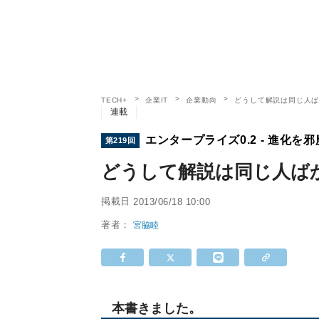
TECH+
企業IT
企業動向
どうして解説は同じ人ばか
連載
エンタープライズ0.2 - 進化を邪
第219回
どうして解説は同じ人ばか
掲載日
2013/06/18 10:00
著者：
宮脇睦
本書きました。