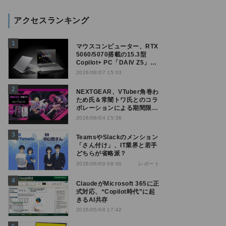
アクセスランキング
マウスコンピューター、RTX
5060/5070搭載の15.3型
Copilot+ PC「DAIV Z5」発
売
2026/08/07 15:03
NEXTGEAR、VTuber角巻わ
ため氏＆常闇トワ氏とのコラ
ボレーションによる期間限定
モデル
2026/08/04 15:56
TeamsやSlackのメンション
「さん付け」、IT業界と若手
どちらが省略派？
レポート
2026/06/09 08:00
ClaudeがMicrosoft 365に正
式対応、“Copilot時代”に起
きるAI共存
2026/05/08 17:42