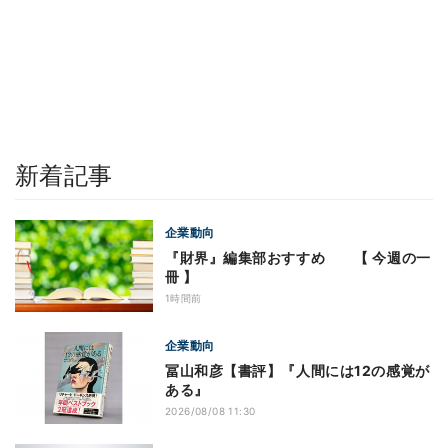
新着記事
企業動向
『財界』編集部おすすめ 【 今週の一
冊 】
1時間前
企業動向
冨山和彦【書評】『人間には12の感覚が
ある』
2026/08/08 11:30