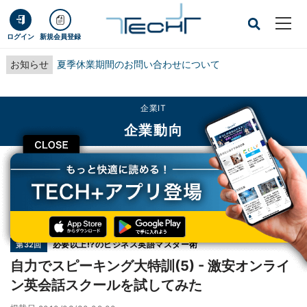
ログイン
新規会員登録
お知らせ
夏季休業期間のお問い合わせについて
企業IT
企業動向
CLOSE
TECH+
企業IT
企業動向
自力でスピーキング大特訓(5) - 激安オンライン英会話スクールを試してみた
連載
必要以上!?のビジネス英語マスター術
第32回
自力でスピーキング大特訓(5) - 激安オンライ
ン英会話スクールを試してみた