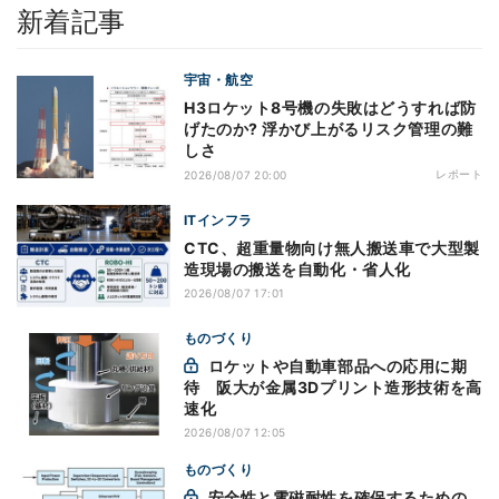
新着記事
宇宙・航空
H3ロケット8号機の失敗はどうすれば防
げたのか? 浮かび上がるリスク管理の難
しさ
レポート
2026/08/07 20:00
ITインフラ
CTC、超重量物向け無人搬送車で大型製
造現場の搬送を自動化・省人化
2026/08/07 17:01
ものづくり
ロケットや自動車部品への応用に期
待 阪大が金属3Dプリント造形技術を高
速化
2026/08/07 12:05
ものづくり
安全性と電磁耐性を確保するための