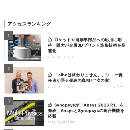
アクセスランキング
ロケットや自動車部品への応用に期
待 阪大が金属3Dプリント造形技術を高
速化
2026/08/07 12:05
「aiboは終わりません」。ソニー責
任者が語る発表の真相と“次の章”
レポート
2026/06/30 15:00
Synopsysが「Ansys 2026 R1」を
発表、AnsysとSynopsysの統合機能を
搭載
2026/03/16 21:26