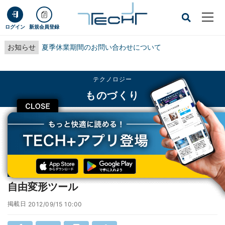
ログイン
新規会員登録
お知らせ
夏季休業期間のお問い合わせについて
テクノロジー
ものづくり
CLOSE
TECH+
テクノロジー
ものづくり
自由変形ツール
連載
2秒で分かる! Illustratorキホンのキー
第12回
自由変形ツール
掲載日
2012/09/15 10:00