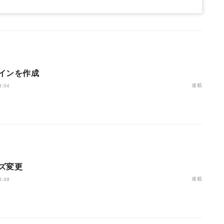
インを作成
連載
3:04
ズ変更
連載
8:49