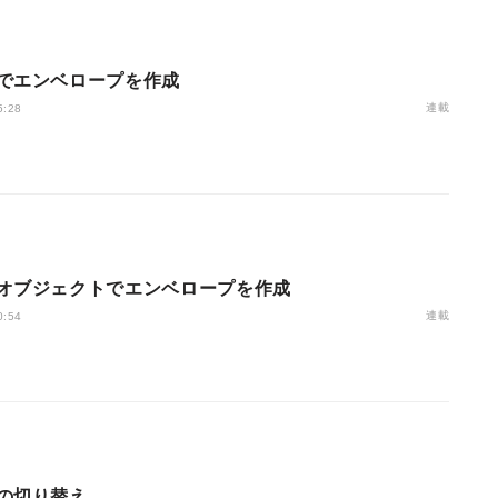
でエンベロープを作成
連載
5:28
オブジェクトでエンベロープを作成
連載
0:54
の切り替え