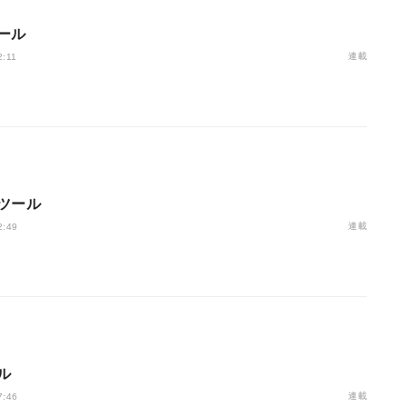
ール
連載
2:11
ツール
連載
2:49
ル
連載
7:46