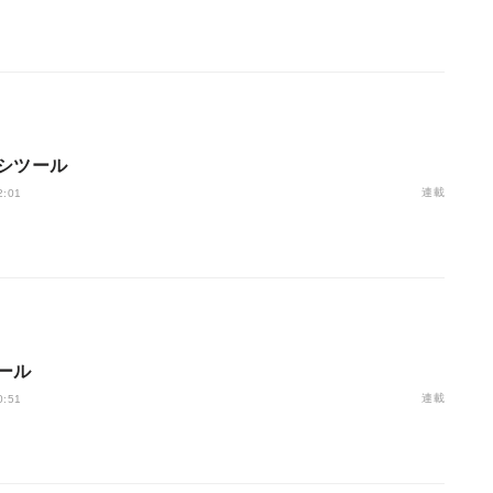
シツール
連載
2:01
ール
連載
0:51