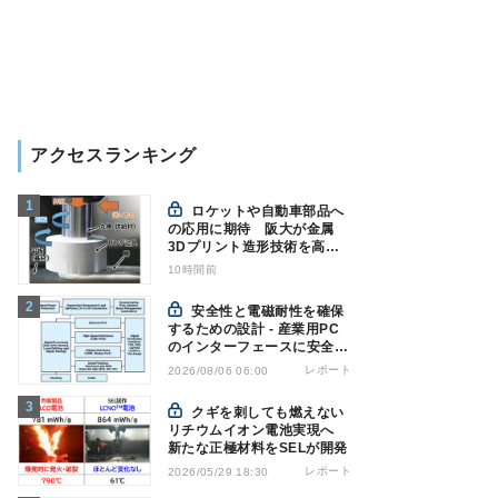
アクセスランキング
ロケットや自動車部品へ
の応用に期待 阪大が金属
3Dプリント造形技術を高速
化
10時間前
安全性と電磁耐性を確保
するための設計 - 産業用PC
のインターフェースに安全絶
縁を適用する
レポート
2026/08/06 06:00
クギを刺しても燃えない
リチウムイオン電池実現へ
新たな正極材料をSELが開発
レポート
2026/05/29 18:30