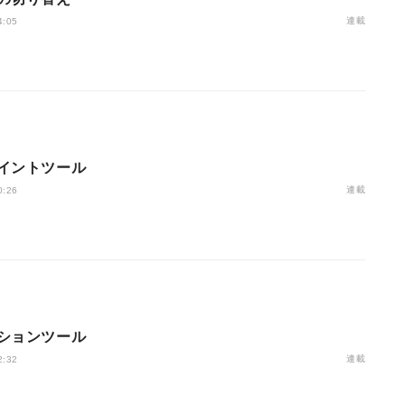
連載
4:05
イントツール
連載
0:26
ションツール
連載
2:32