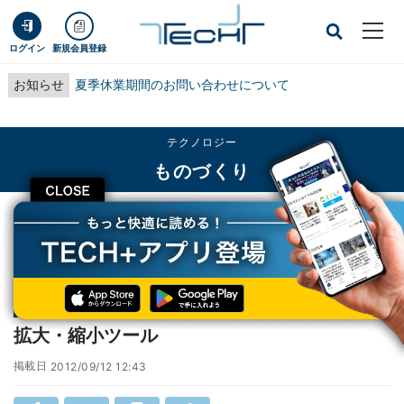
ログイン
新規会員登録
お知らせ
夏季休業期間のお問い合わせについて
テクノロジー
ものづくり
CLOSE
TECH+
テクノロジー
ものづくり
拡大・縮小ツール
連載
2秒で分かる! Illustratorキホンのキー
第11回
拡大・縮小ツール
掲載日
2012/09/12 12:43