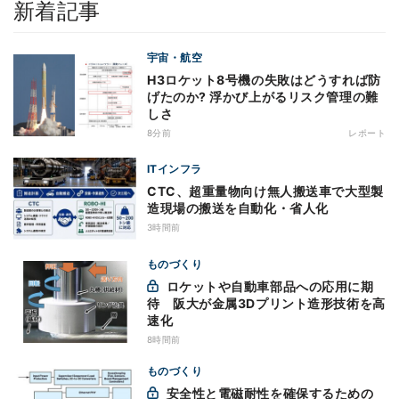
新着記事
宇宙・航空
H3ロケット8号機の失敗はどうすれば防
げたのか? 浮かび上がるリスク管理の難
しさ
8分前
レポート
ITインフラ
CTC、超重量物向け無人搬送車で大型製
造現場の搬送を自動化・省人化
3時間前
ものづくり
ロケットや自動車部品への応用に期
待 阪大が金属3Dプリント造形技術を高
速化
8時間前
ものづくり
安全性と電磁耐性を確保するための