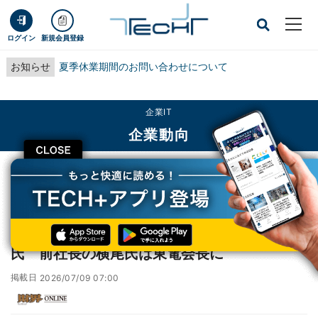
ログイン
新規会員登録
お知らせ
夏季休業期間のお問い合わせについて
企業IT
企業動向
CLOSE
TECH+
企業IT
企業動向
【 社長交代 】産業革新投資機構社長に瀬口氏 前社長の横尾氏は東電会長に
【 社長交代 】産業革新投資機構社長に瀬口
氏 前社長の横尾氏は東電会長に
掲載日
2026/07/09 07:00