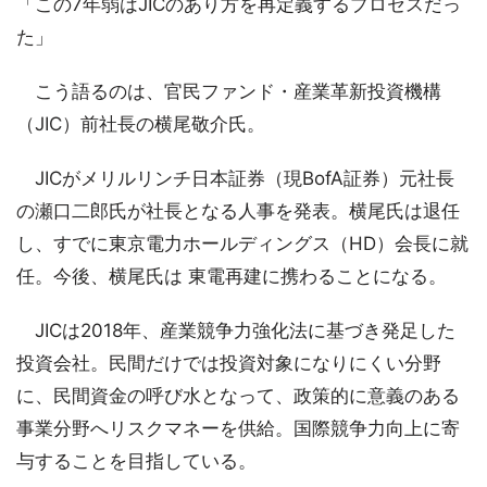
「この7年弱はJICのあり方を再定義するプロセスだっ
た」
こう語るのは、官民ファンド・産業革新投資機構
（JIC）前社長の横尾敬介氏。
JICがメリルリンチ日本証券（現BofA証券）元社長
の瀬口二郎氏が社長となる人事を発表。横尾氏は退任
し、すでに東京電力ホールディングス（HD）会長に就
任。今後、横尾氏は 東電再建に携わることになる。
JICは2018年、産業競争力強化法に基づき発足した
投資会社。民間だけでは投資対象になりにくい分野
に、民間資金の呼び水となって、政策的に意義のある
事業分野へリスクマネーを供給。国際競争力向上に寄
与することを目指している。