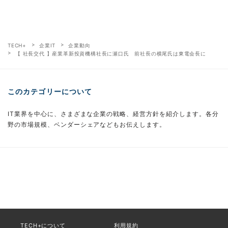
TECH+
企業IT
企業動向
【 社長交代 】産業革新投資機構社長に瀬口氏 前社長の横尾氏は東電会長に
このカテゴリーについて
IT業界を中心に、さまざまな企業の戦略、経営方針を紹介します。各分
野の市場規模、ベンダーシェアなどもお伝えします。
TECH+について
利用規約