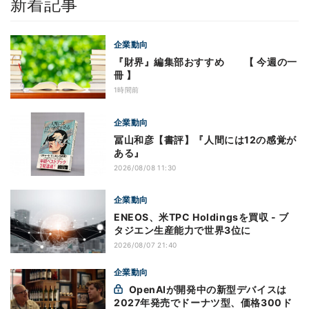
新着記事
企業動向
『財界』編集部おすすめ 【 今週の一
冊 】
1時間前
企業動向
冨山和彦【書評】『人間には12の感覚が
ある』
2026/08/08 11:30
企業動向
ENEOS、米TPC Holdingsを買収 - ブ
タジエン生産能力で世界3位に
2026/08/07 21:40
企業動向
OpenAIが開発中の新型デバイスは
2027年発売でドーナツ型、価格300ド