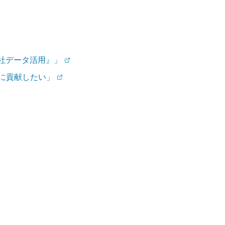
全社データ活用』」
向上に貢献したい」