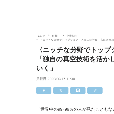
TECH+
企業IT
企業動向
〈ニッチな分野でトップシェア〉入江工研社長・入江則裕
〈ニッチな分野でトップ
「独自の真空技術を活か
いく」
掲載日
2026/06/17 11:30
「世界中の99･99％の人が見たことも