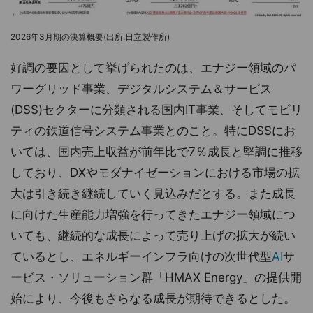
2026年3月期の決算概要(出所:日立製作所)
好調の要因として挙げられたのは、エナジー領域のパ
ワーグリッド事業、デジタルシステム＆サービス
(DSS)セクターに分類される国内IT事業、そしてモビリ
ティの鉄道信号システム事業とのこと。特にDSSにお
いては、国内売上収益が前年比で7％成長と堅調に推移
しており、DXやモダナイゼーションにおける市場の拡
大は引き続き継続していく見込みだとする。また成長
に向けた生産能力増強を行ってきたエナジー領域につ
いても、継続的な成長によって売り上げの拡大が続い
ているとし、エネルギーインフラ向けの次世代型
AI
サ
ービス・ソリューション群「HMAX Energy」の提供開
始により、今後もさらなる成長が期待できるとした。