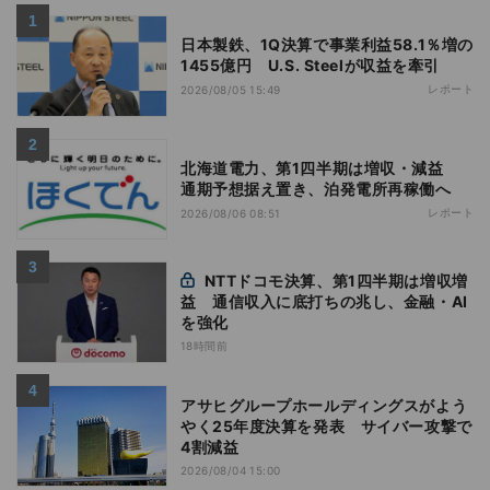
日本製鉄、1Q決算で事業利益58.1％増の
1455億円 U.S. Steelが収益を牽引
レポート
2026/08/05 15:49
北海道電力、第1四半期は増収・減益
通期予想据え置き、泊発電所再稼働へ
レポート
2026/08/06 08:51
NTTドコモ決算、第1四半期は増収増
益 通信収入に底打ちの兆し、金融・AI
を強化
18時間前
アサヒグループホールディングスがよう
やく25年度決算を発表 サイバー攻撃で
4割減益
2026/08/04 15:00