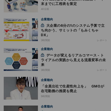
末までに工程表を策定
40分前
企業動向
大企業の6分の1のシステム予算で立
ち向かう、サミットの「もみくちゃ
DX」
3時間前
レポート
企業動向
データが変えるリアルコマース - ト
ライアルの実践から見える流通変革の未
来
3時間前
レポート
企業動向
「全員出社で生産性向上を」 GMOが
在宅勤務の推奨を廃止
5時間前
企業動向