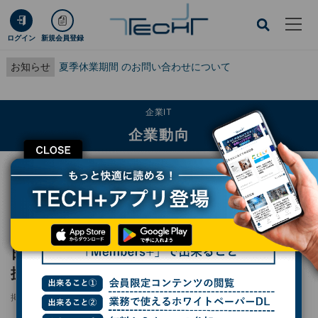
ログイン
新規会員登録
お知らせ
夏季休業期間 のお問い合わせについて
企業IT
企業動向
CLOSE
TECH+
企業IT
企業動向
日立は2025年通期で増収増益 - Lumada事業拡大で過去最高益の8023億円
レポート
日立は2025年通期で増収増益 - Lumada事業
拡大で過去最高益の8023億円
掲載日
2026/04/30 10:18