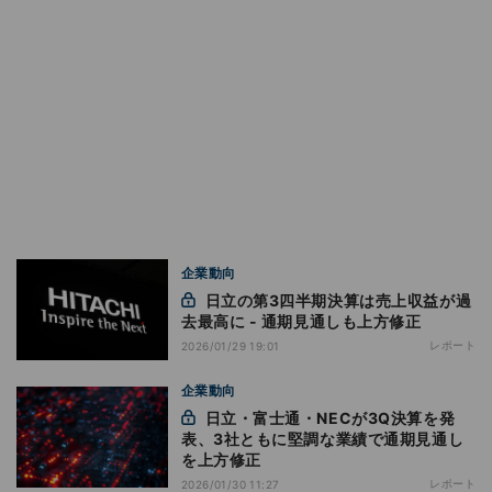
企業動向
日立の第3四半期決算は売上収益が過
去最高に - 通期見通しも上方修正
レポート
2026/01/29 19:01
企業動向
日立・富士通・NECが3Q決算を発
表、3社ともに堅調な業績で通期見通し
を上方修正
レポート
2026/01/30 11:27