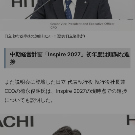
日立 執行役専務の加藤知巳CFO(提供:日立製作所)
中期経営計画「Inspire 2027」初年度は順調な進
捗
また説明会に登壇した日立 代表執行役 執行役社長兼
CEOの德永俊昭氏は、Inspire 2027の現時点での進捗
についても説明した。