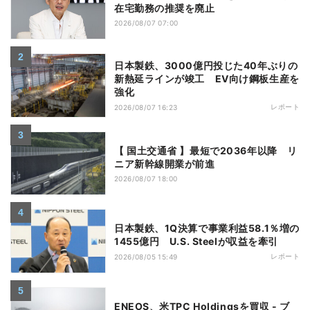
在宅勤務の推奨を廃止
2026/08/07 07:00
日本製鉄、3000億円投じた40年ぶりの
新熱延ラインが竣工 EV向け鋼板生産を
強化
レポート
2026/08/07 16:23
【 国土交通省 】最短で2036年以降 リ
ニア新幹線開業が前進
2026/08/07 18:00
日本製鉄、1Q決算で事業利益58.1％増の
1455億円 U.S. Steelが収益を牽引
レポート
2026/08/05 15:49
ENEOS、米TPC Holdingsを買収 - ブ