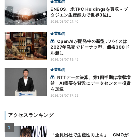
企業動向
ENEOS、米TPC Holdingsを買収 - ブ
タジエン生産能力で世界3位に
2026/08/07 21:40
企業動向
OpenAIが開発中の新型デバイスは
2027年発売でドーナツ型、価格300ド
ル超に
2026/08/07 19:45
企業動向
NTTデータ決算、第1四半期は増収増
益 AI需要を背景にデータセンター投資
を加速
2026/08/07 17:29
アクセスランキング
「全員出社で生産性向上を」 GMOが