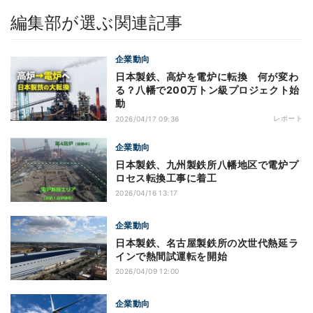
編集部が選ぶ関連記事
企業動向
日本製鉄、高炉を電炉に転換 何が変わ
る？八幡で200万トン級プロジェクト始
動
レポート
2026/04/17 09:36
企業動向
日本製鉄、九州製鉄所八幡地区で電炉プ
ロセス転換工事に着工
2026/04/16 13:17
企業動向
日本製鉄、名古屋製鉄所の次世代熱延ラ
インで熱間試運転を開始
2026/04/09 12:00
企業動向