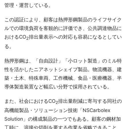
管理・運営している。
この認証により、顧客は熱押形鋼製品のライフサイク
ルでの環境負荷を客観的に評価でき、公共調達物品に
おけるCO
排出量表示への対応も容易になるとしてい
2
る。
熱押形鋼は、「自由設計」「小ロット製造」のミル特
性を活かしたニアネットシェイプ製品。物流機器、建
築・土木、特殊車両、工作機械、食品・医療機器、半
導体製造装置など幅広い分野で採用されている。
また、社会におけるCO
排出量削減に寄与する同社の
2
高機能製品・ソリューション技術「NSCarbolex
Solution」の構成製品の一つでもある。顧客の鋼材加
工時に、溶接や切削を要する作業を省略できること