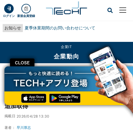
ログイン
新規会員登録
お知らせ
夏季休業期間のお問い合わせについて
企業IT
企業動向
CLOSE
TECH+
企業IT
企業動向
日本製鉄、熱押形鋼で「SuMPO EPD」認証を追加取得
日本製鉄、熱押形鋼で「SuMPO EPD」認証を
追加取得
掲載日
2026/04/28 13:30
著者：
早川厚志