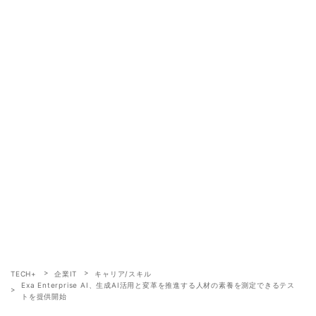
TECH+
企業IT
キャリア/スキル
Exa Enterprise AI、生成AI活用と変革を推進する人材の素養を測定できるテス
トを提供開始