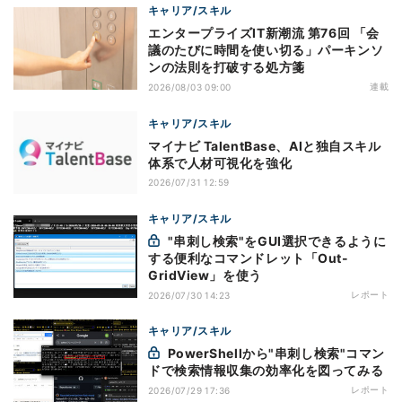
キャリア/スキル
エンタープライズIT新潮流 第76回 「会
議のたびに時間を使い切る」パーキンソ
ンの法則を打破する処方箋
連載
2026/08/03 09:00
キャリア/スキル
マイナビ TalentBase、AIと独自スキル
体系で人材可視化を強化
2026/07/31 12:59
キャリア/スキル
"串刺し検索"をGUI選択できるように
する便利なコマンドレット「Out-
GridView」を使う
レポート
2026/07/30 14:23
キャリア/スキル
PowerShellから"串刺し検索"コマン
ドで検索情報収集の効率化を図ってみる
レポート
2026/07/29 17:36