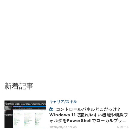
新着記事
キャリア/スキル
コントロールパネルどこだっけ？
Windows 11で忘れやすい機能や特殊フ
ォルダをPowerShellでローカルブック
マーク化
レポート
2026/08/04 13:46