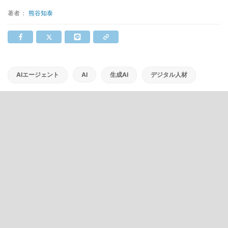
著者：
熊谷知泰
AIエージェント
AI
生成AI
デジタル人材