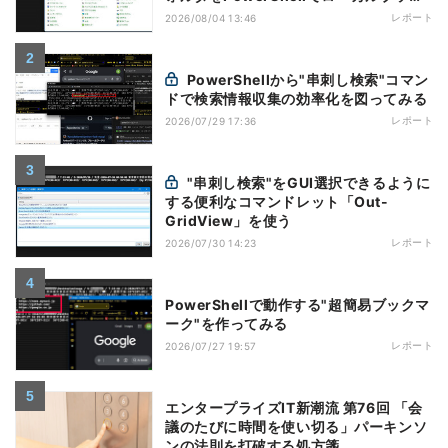
マーク化
レポート
2026/08/04 13:46
PowerShellから"串刺し検索"コマン
ドで検索情報収集の効率化を図ってみる
レポート
2026/07/29 17:36
"串刺し検索"をGUI選択できるように
する便利なコマンドレット「Out-
GridView」を使う
レポート
2026/07/30 14:23
PowerShellで動作する"超簡易ブックマ
ーク"を作ってみる
レポート
2026/07/27 19:57
エンタープライズIT新潮流 第76回 「会
議のたびに時間を使い切る」パーキンソ
ンの法則を打破する処方箋