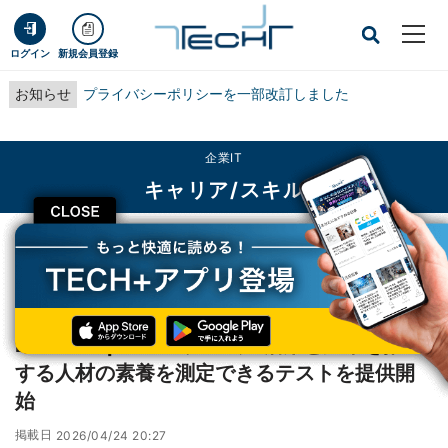
ログイン
新規会員登録
お知らせ
プライバシーポリシーを一部改訂しました
企業IT
キャリア/スキル
CLOSE
TECH+
企業IT
キャリア/スキル
Exa Enterprise AI、生成AI活用と変革を推進する人材の素養を測定できるテス
トを提供開始
Exa Enterprise AI、生成AI活用と変革を推進
する人材の素養を測定できるテストを提供開
始
掲載日
2026/04/24 20:27