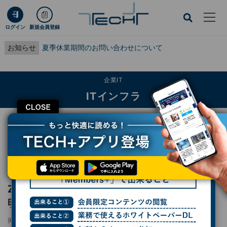
ログイン
新規会員登録
お知らせ
夏季休業期間のお問い合わせについて
企業IT
ITインフラ
CLOSE
TECH+
企業IT
ITインフラ
Zendesk、CEOと日本法人社長が事業戦略説明 - Zendesk Contact Center国
内展開開始
レポート
Zendesk、CEOと日本法人社長が事業戦略説
明 - Zendesk Contact Center国内展開開始
掲載日
2025/11/04 15:20