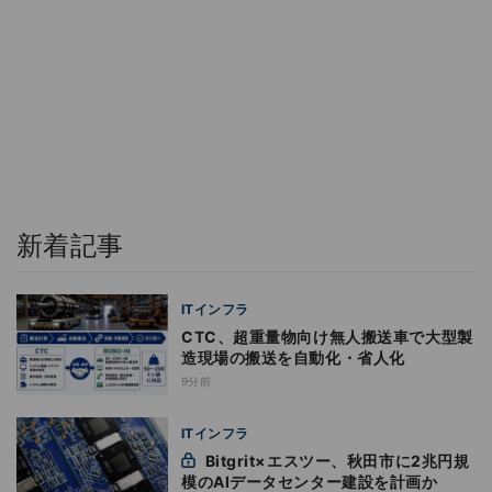
新着記事
ITインフラ
CTC、超重量物向け無人搬送車で大型製
造現場の搬送を自動化・省人化
9分前
ITインフラ
Bitgrit×エスツー、秋田市に2兆円規
模のAIデータセンター建設を計画か