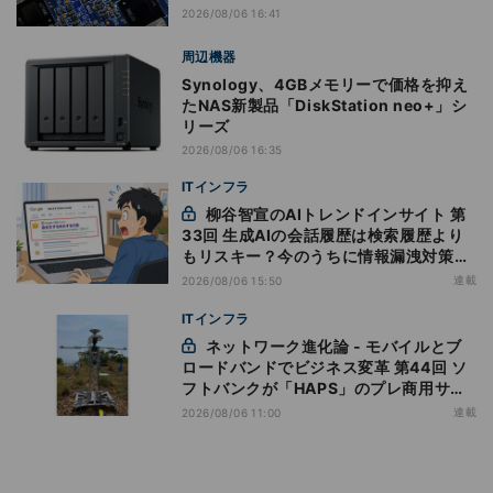
2026/08/06 16:41
周辺機器
Synology、4GBメモリーで価格を抑え
たNAS新製品「DiskStation neo+」シ
リーズ
2026/08/06 16:35
ITインフラ
柳谷智宣のAIトレンドインサイト 第
33回 生成AIの会話履歴は検索履歴より
もリスキー？今のうちに情報漏洩対策を
万全にしておこう
連載
2026/08/06 15:50
ITインフラ
ネットワーク進化論 - モバイルとブ
ロードバンドでビジネス変革 第44回 ソ
フトバンクが「HAPS」のプレ商用サー
ビス開始を表明、本格的な商用展開のめ
連載
2026/08/06 11:00
どは