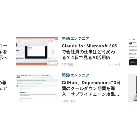
開発/エンジニア
プロー
Claude for Microsoft 365
示を
で会社員の仕事はどう変わ
示へ
る？ 1日で見るAI活用術
2時間前
レポート
開発/エンジニア
の報
GitHub、Dependabotに3日
ェア
間のクールダウン期間を導
入 サプライチェーン攻撃対
策で
21時間前