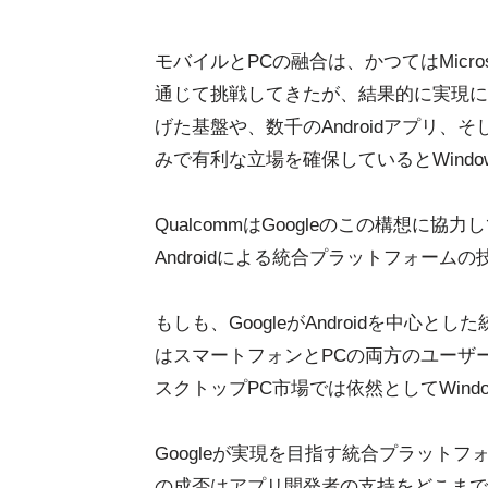
モバイルとPCの融合は、かつてはMicrosoftも
通じて挑戦してきたが、結果的に実現には至
げた基盤や、数千のAndroidアプリ
みで有利な立場を確保しているとWindows
QualcommはGoogleのこの構想に
Androidによる統合プラットフォー
もしも、GoogleがAndroidを中
はスマートフォンとPCの両方のユーザ
スクトップPC市場では依然としてWin
Googleが実現を目指す統合プラット
の成否はアプリ開発者の支持をどこまで