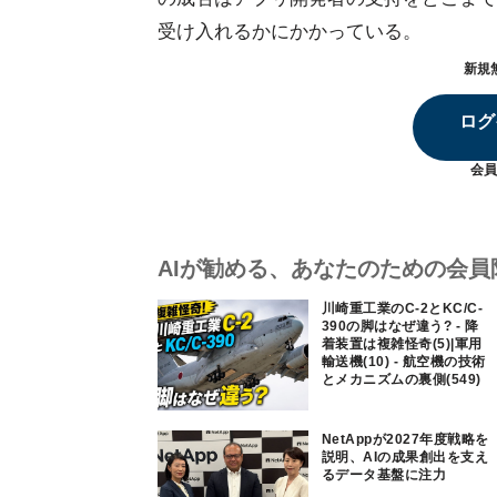
受け入れるかにかかっている。
新規
ログ
会員
AIが勧める、あなたのための会員
川崎重工業のC-2とKC/C-
390の脚はなぜ違う? - 降
着装置は複雑怪奇(5)|軍用
輸送機(10) - 航空機の技術
とメカニズムの裏側(549)
NetAppが2027年度戦略を
説明、AIの成果創出を支え
るデータ基盤に注力