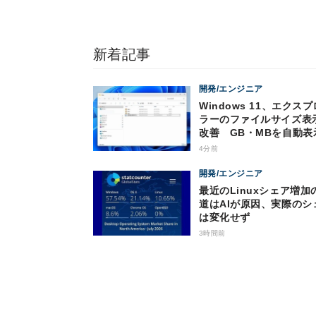
新着記事
開発/エンジニア
Windows 11、エクス
ラーのファイルサイズ表
改善 GB・MBを自動表
4分前
開発/エンジニア
最近のLinuxシェア増加
道はAIが原因、実際のシ
は変化せず
3時間前