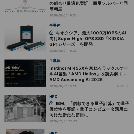
の組合せ最適化実証 商用ソルバーと同
等精度
2026/08/05 16:55
半導体
キオクシア、最大1000万IOPSのAI
向けSuper High IOPS SSD「KIOXIA
GP1シリーズ」を開発
2026/08/04 19:23
半導体
Instinct MI455Xを束ねるラックスケー
ルAI基盤「AMD Helios」を読み解く -
AMD Advancing AI 2026
レポート
2026/08/04 15:21
HPC
IBM、「信頼できる量子計算」で量子
優位性を実証 - 量子コンピュータ活用に
向けた新たな節目に
2026/07/30 20:03
HPC