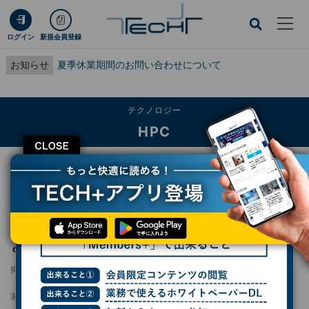
ログイン
新規会員登録
お知らせ
夏季休業期間のお問い合わせについて
テクノロジー
HPC
CLOSE
TECH+
テクノロジー
HPC
京大とNTT、量子コンピュータの量子超越性と暗号安全性の等価性を証明
京大とNTT、量子コンピュータの量子超越性
と暗号安全性の等価性を証明
掲載日
2025/06/24 19:13
著者：
波留久泉