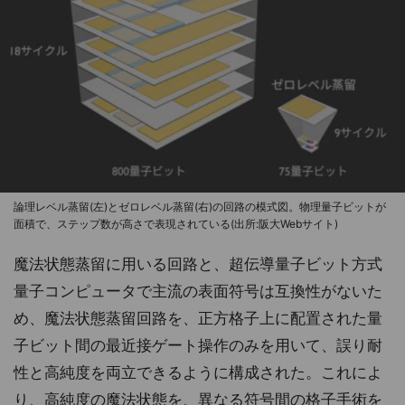
論理レベル蒸留(左)とゼロレベル蒸留(右)の回路の模式図。物理量子ビットが
面積で、ステップ数が高さで表現されている(出所:阪大Webサイト)
魔法状態蒸留に用いる回路と、超伝導量子ビット方式
量子コンピュータで主流の表面符号は互換性がないた
め、魔法状態蒸留回路を、正方格子上に配置された量
子ビット間の最近接ゲート操作のみを用いて、誤り耐
性と高純度を両立できるように構成された。これによ
り、高純度の魔法状態を、異なる符号間の格子手術を