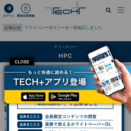
ログイン
新規会員登録
お知らせ
プライバシーポリシーを一部改訂しました
テクノロジー
HPC
CLOSE
TECH+
テクノロジー
HPC
阪大が「ゼロレベル魔法状態蒸留法」を開発 - 誤り耐性量子コンピュータ実現へ
前進
阪大が「ゼロレベル魔法状態蒸留法」を開発 -
誤り耐性量子コンピュータ実現へ前進
掲載日
2025/06/23 19:48
著者：
波留久泉