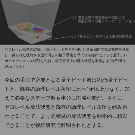
ゼロレベル蒸留の詳細。7量子ビット符号を用いた蒸留回路で魔法状態を蒸留
し、得られた状態を表面符号との格子手術と呼ばれる操作によって量子テレ
ポーテーションで転送した後、表面符号上の魔法状態を準備する(出所:阪大
Webサイト)
今回の手法で必要となる量子ビット数は約75量子ビッ
トと、既存の論理レベル蒸留に比べ1桁以上少なく、加
えて必要なステップ数も半分に削減可能だ。さらに、
ゼロレベル魔法状態と既存の論理レベル蒸留を組み合
わせることで、より高精度の魔法状態を効率的に精製
できることが後続研究で解明されたとする。