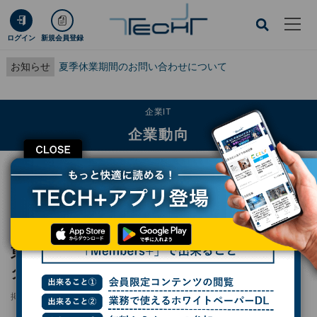
ログイン
新規会員登録
お知らせ
夏季休業期間のお問い合わせについて
企業IT
企業動向
CLOSE
TECH+
企業IT
企業動向
東京建物、次世代のリーダーを育成するデジタル金融施設「FIAN」開設
レポート
東京建物、次世代のリーダーを育成するデジ
タル金融施設「FIAN」開設
掲載日
2025/05/21 15:30