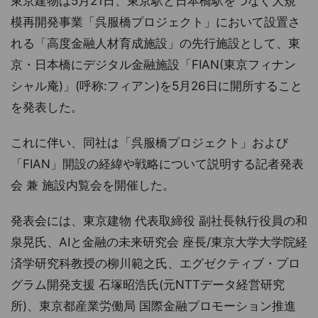
東京建物は5月21日、東京駅と日本橋駅をつなぐ大規
模再開発事業「呉服橋プロジェクト」において設置さ
れる「高度金融人材育成施設」の先行施設として、東
京・日本橋にデジタル金融施設「FIAN(東京フィナン
シャル庵)」(呼称:フィアン)を5月26日に開所すること
を発表した。
これに伴い、同社は「呉服橋プロジェクト」および
「FIAN」開設の経緯や戦略について説明する記者発表
会 兼 施設内覧会を開催した。
発表会には、東京建物 代表取締役 副社長執行役員の和
泉晃氏、AIと金融の未来研究会 座長/東京大学大学院経
済学研究科教授の柳川範之氏、エグゼクティブ・プロ
グラム開発支援 石塚昭浩氏(元NTTデータ経営研究
所)、東京都産業労働局 国際金融プロモーション推進