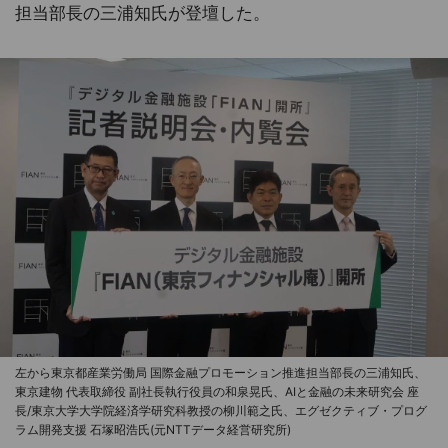
担当部長の三浦知氏が登壇した。
左から東京都産業労働局 国際金融プロモーション推進担当部長の三浦知氏、
東京建物 代表取締役 副社長執行役員の和泉晃氏、AIと金融の未来研究会 座
長/東京大学大学院経済学研究科教授の柳川範之氏、エグゼクティブ・プログ
ラム開発支援 石塚昭浩氏(元NTTデータ経営研究所)