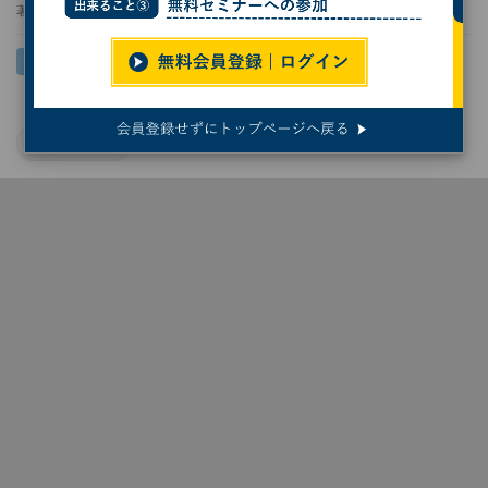
著者：
森歩美
デジタル人材