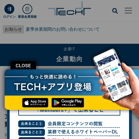
ログイン
新規会員登録
お知らせ
夏季休業期間のお問い合わせについて
企業IT
企業動向
CLOSE
TECH+
企業IT
企業動向
女性社員を支援するコミュニティを日本で始動したTD SYNNEX、DE&Iの戦略と
は？
レポート
女性社員を支援するコミュニティを日本で始
動したTD SYNNEX、DE&Iの戦略とは？
掲載日
2025/05/02 16:45