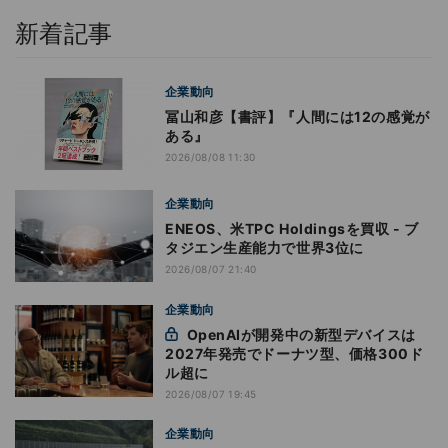
新着記事
企業動向
冨山和彦【書評】『人間には12の感覚が
ある』
2026/08/08 11:30
企業動向
ENEOS、米TPC Holdingsを買収 - ブ
タジエン生産能力で世界3位に
2026/08/07 21:40
企業動向
OpenAIが開発中の新型デバイスは
2027年発売でドーナツ型、価格300ド
ル超に
2026/08/07 19:45
企業動向