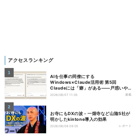
アクセスランキング
AIを仕事の同僚にする
Windows×Claude活用術 第5回
Claudeには「癖」がある――戸惑いや
すい7つの仕様
連載
2026/08/07 11:05
お寺にもDXの波 - 一畑寺など山陰5社が
明かしたkintone導入の効果
レポート
2026/08/06 09:05