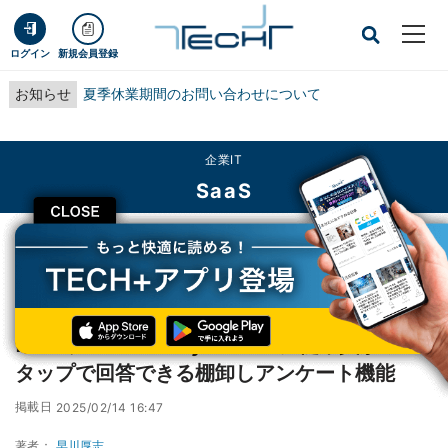
ログイン
新規会員登録
お知らせ
夏季休業期間のお問い合わせについて
企業IT
SaaS
CLOSE
TECH+
企業IT
SaaS
freee、「Bundle by freee」に従業員がワンタップで回答できる棚卸しアンケ
ート機能
freee、「Bundle by freee」に従業員がワン
タップで回答できる棚卸しアンケート機能
掲載日
2025/02/14 16:47
著者：
早川厚志