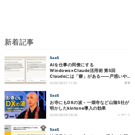
新着記事
SaaS
AIを仕事の同僚にする
Windows×Claude活用術 第5回
Claudeには「癖」がある――戸惑いや
すい7つの仕様
連載
2026/08/07 11:05
SaaS
お寺にもDXの波 - 一畑寺など山陰5社が
明かしたkintone導入の効果
レポート
2026/08/06 09:05
SaaS