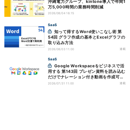
沖縄電力グループ、kintone導入で年間1
万5,000時間の業務時間削減
2026/08/04 16:15
SaaS
知って得するWord使いこなし術 第
54回 グラフ作成の基本とExcelグラフの
取り込み方法
連載
2026/08/03 11:00
SaaS
Google Workspaceをビジネスで活
用する 第143回 プレゼン資料を読み込む
だけでナレーション付き動画を作成可能
になった「Google Vids」
連載
2026/07/31 11:00