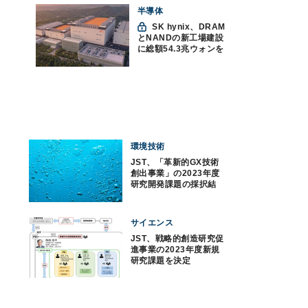
つの神話への賛否
半導体
SK hynix、DRAM
とNANDの新工場建設
に総額54.3兆ウォンを
投資
環境技術
JST、「革新的GX技術
創出事業」の2023年度
研究開発課題の採択結
果を公表
サイエンス
JST、戦略的創造研究促
進事業の2023年度新規
研究課題を決定