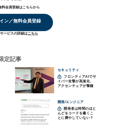
無料会員登録はこちらから
イン／無料会員登録
サービスの詳細は
こちら
限定記事
セキュリティ
フロンティアAIでサ
イバー攻撃が高速化、
アクセンチュアが警鐘
「防御中心からの脱却
を」
開発/エンジニア
開発者は時間のほと
んどをコードを書くこ
とに費やしていない？
ソフトウェアエンジニ
アリングにおけるAIの8