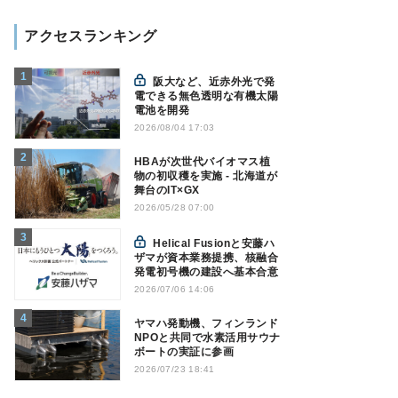
アクセスランキング
阪大など、近赤外光で発
電できる無色透明な有機太陽
電池を開発
2026/08/04 17:03
HBAが次世代バイオマス植
物の初収穫を実施 - 北海道が
舞台のIT×GX
2026/05/28 07:00
Helical Fusionと安藤ハ
ザマが資本業務提携、核融合
発電初号機の建設へ基本合意
2026/07/06 14:06
ヤマハ発動機、フィンランド
NPOと共同で水素活用サウナ
ボートの実証に参画
2026/07/23 18:41