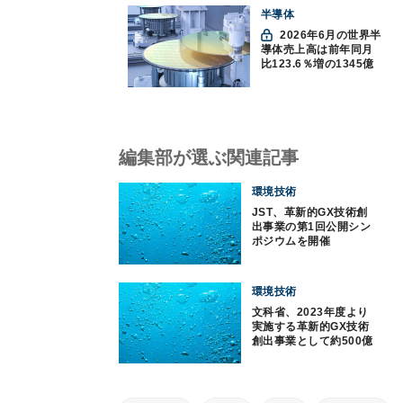
半導体
2026年6月の世界半
導体売上高は前年同月
比123.6％増の1345億
ドルで過去最高更新
SIA調べ
編集部が選ぶ関連記事
環境技術
JST、革新的GX技術創
出事業の第1回公開シン
ポジウムを開催
環境技術
文科省、2023年度より
実施する革新的GX技術
創出事業として約500億
円を計上