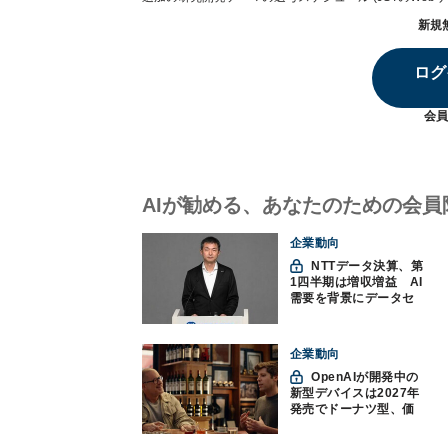
新規
ログ
会員
AIが勧める、あなたのための会員
企業動向
NTTデータ決算、第
1四半期は増収増益 AI
需要を背景にデータセ
ンター投資を加速
企業動向
OpenAIが開発中の
新型デバイスは2027年
発売でドーナツ型、価
格300ドル超に