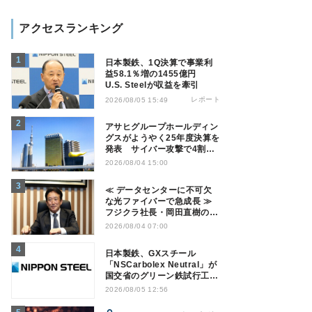
アクセスランキング
日本製鉄、1Q決算で事業利
益58.1％増の1455億円
U.S. Steelが収益を牽引
レポート
2026/08/05 15:49
アサヒグループホールディン
グスがようやく25年度決算を
発表 サイバー攻撃で4割減
益
2026/08/04 15:00
≪ データセンターに不可欠
な光ファイバーで急成長 ≫
フジクラ社長・岡田直樹の技
術論「見えない技術優位性、
2026/08/04 07:00
見えない差別化でトップの座
を！」
日本製鉄、GXスチール
「NSCarbolex Neutral」が
国交省のグリーン鉄試行工事
に採用
2026/08/05 12:56