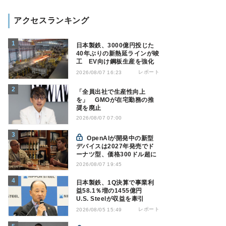
アクセスランキング
日本製鉄、3000億円投じた
40年ぶりの新熱延ラインが竣
工 EV向け鋼板生産を強化
レポート
2026/08/07 16:23
「全員出社で生産性向上
を」 GMOが在宅勤務の推
奨を廃止
2026/08/07 07:00
OpenAIが開発中の新型
デバイスは2027年発売でド
ーナツ型、価格300ドル超に
2026/08/07 19:45
日本製鉄、1Q決算で事業利
益58.1％増の1455億円
U.S. Steelが収益を牽引
レポート
2026/08/05 15:49