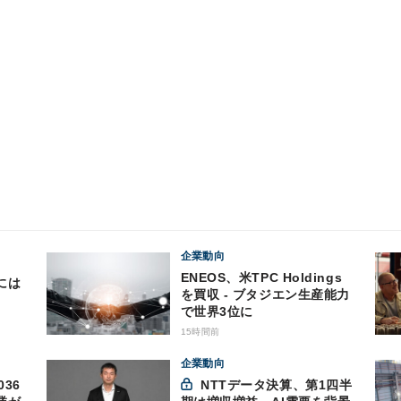
企業動向
ENEOS、米TPC Holdings
には
を買収 - ブタジエン生産能力
で世界3位に
15時間前
企業動向
36
NTTデータ決算、第1四半