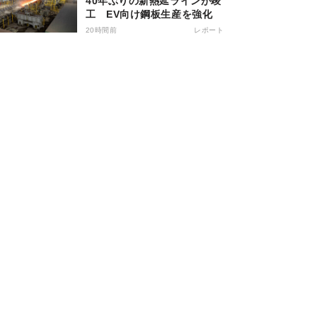
40年ぶりの新熱延ラインが竣
工 EV向け鋼板生産を強化
20時間前
レポート