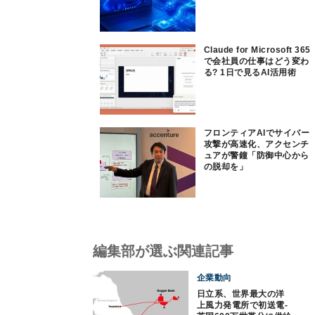
Claude for Microsoft 365
で会社員の仕事はどう変わ
る? 1日で見るAI活用術
フロンティアAIでサイバー
攻撃が高速化、アクセンチ
ュアが警鐘「防御中心から
の脱却を」
編集部が選ぶ関連記事
企業動向
日立系、世界最大の洋
上風力発電所で初送電‐