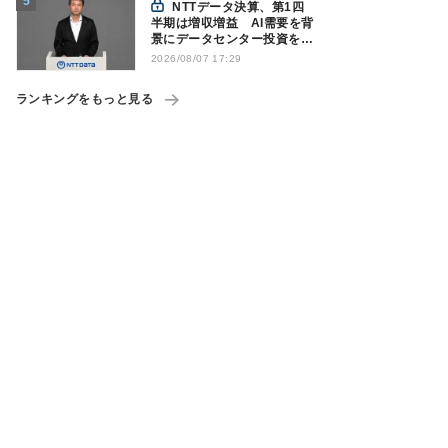
NTTデータ決算、第1四
半期は増収増益 AI需要を背
景にデータセンター投資を加
速
2026/08/07 17:29
ランキングをもっと見る