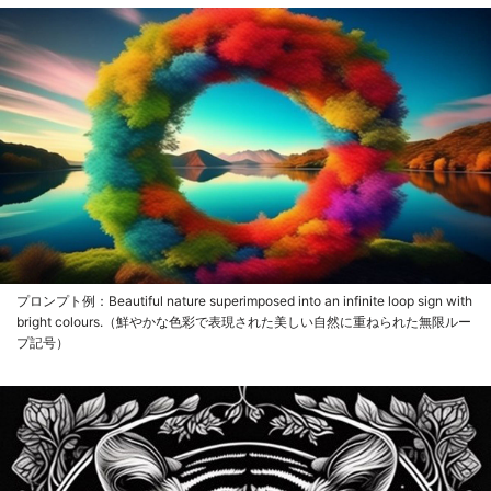
プロンプト例：Beautiful nature superimposed into an infinite loop sign with
bright colours.（鮮やかな色彩で表現された美しい自然に重ねられた無限ルー
プ記号）