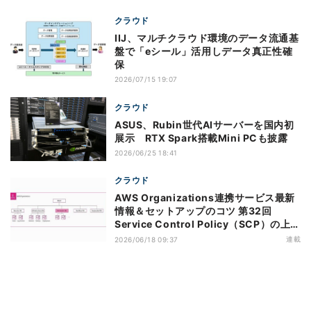
クラウド
IIJ、マルチクラウド環境のデータ流通基
盤で「eシール」活用しデータ真正性確
保
2026/07/15 19:07
クラウド
ASUS、Rubin世代AIサーバーを国内初
展示 RTX Spark搭載Mini PCも披露
2026/06/25 18:41
クラウド
AWS Organizations連携サービス最新
情報＆セットアップのコツ 第32回
Service Control Policy（SCP）の上限
緩和のアップデートがもたらすメリット
連載
2026/06/18 09:37