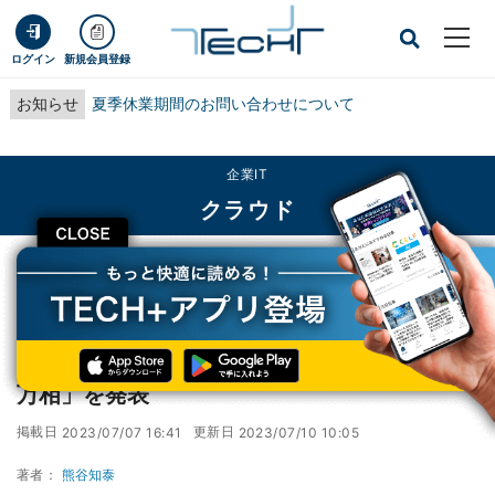
ログイン
新規会員登録
お知らせ
夏季休業期間のお問い合わせについて
企業IT
クラウド
CLOSE
TECH+
企業IT
クラウド
アリババクラウド、画像生成AIモデル「通義万相」を発表
アリババクラウド、画像生成AIモデル「通義
万相」を発表
掲載日
更新日
2023/07/07 16:41
2023/07/10 10:05
著者：
熊谷知泰