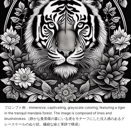
プロンプト例：Immersive, captivating, grayscale coloring, featuring a tiger
in the tranquil mandala forest. The image is composed of lines and
brushstrokes.（静かな曼荼羅の森にいる虎をモチーフにした没入感のあるグ
レースケールのぬり絵。繊細な線と筆跡で構成）