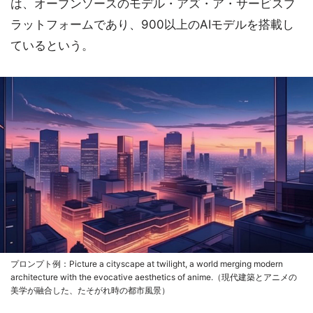
は、オープンソースのモデル・アズ・ア・サービスプ
ラットフォームであり、900以上のAIモデルを搭載し
ているという。
プロンプト例：Picture a cityscape at twilight, a world merging modern
architecture with the evocative aesthetics of anime.（現代建築とアニメの
美学が融合した、たそがれ時の都市風景）