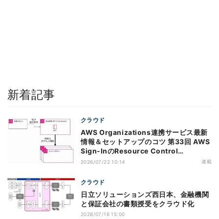
新着記事
クラウド
AWS Organizations連携サービス最新
情報＆セットアップのコツ 第33回 AWS
Sign-InのResource Control
Policy（RCP）対応のメリットと注意点
連載
2026/07/22 10:14
クラウド
日立ソリューションズ西日本、金融機関
と保証会社の書類授受をクラウド化
2026/07/16 15:00