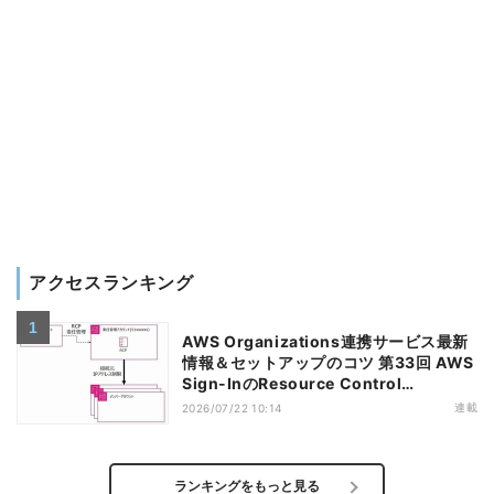
アクセスランキング
AWS Organizations連携サービス最新
情報＆セットアップのコツ 第33回 AWS
Sign-InのResource Control
Policy（RCP）対応のメリットと注意点
連載
2026/07/22 10:14
ランキングをもっと見る