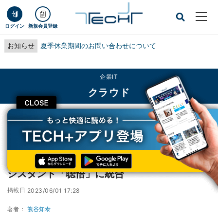
ログイン
新規会員登録
お知らせ
夏季休業期間のお問い合わせについて
企業IT
クラウド
CLOSE
TECH+
企業IT
クラウド
アリババクラウド、LLM「通義千問」をAIアシスタント「聴悟」に統合
アリババクラウド、LLM「通義千問」をAIア
シスタント「聴悟」に統合
掲載日
2023/06/01 17:28
著者：
熊谷知泰