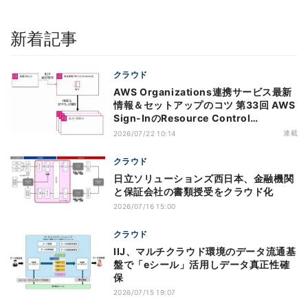
新着記事
クラウド
AWS Organizations連携サービス最新
情報＆セットアップのコツ 第33回 AWS
Sign-InのResource Control
Policy（RCP）対応のメリットと注意点
連載
2026/07/22 10:14
クラウド
日立ソリューションズ西日本、金融機関
と保証会社の書類授受をクラウド化
2026/07/16 15:00
クラウド
IIJ、マルチクラウド環境のデータ流通基
盤で「eシール」活用しデータ真正性確
保
2026/07/15 19:07