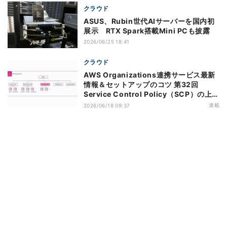
クラウド
ASUS、Rubin世代AIサーバーを国内初
展示 RTX Spark搭載Mini PCも披露
2026/06/25 18:41
クラウド
AWS Organizations連携サービス最新
情報＆セットアップのコツ 第32回
Service Control Policy（SCP）の上限
緩和のアップデートがもたらすメリット
連載
2026/06/18 09:37