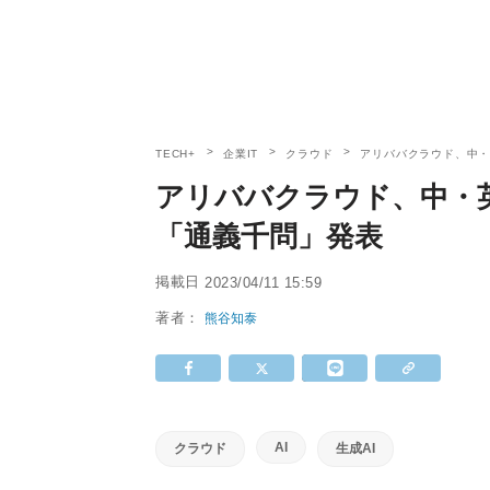
TECH+
企業IT
クラウド
アリババクラウド、中
アリババクラウド、中・
「通義千問」発表
掲載日
2023/04/11 15:59
著者：
熊谷知泰
AI
クラウド
生成AI