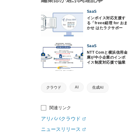
SaaS
インボイス対応支援す
る「freee経理 for おま
かせ はたラクサポー
ト」提供、NTT東
SaaS
NTT Comと横浜信用金
庫が中小企業のインボ
イス制度対応援で協業
AI
クラウド
生成AI
関連リンク
アリババクラウド
ニュースリリース