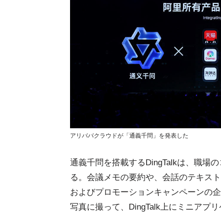
アリババクラウドが「通義千問」を発表した
通義千問を搭載するDingTalkは、
る。会議メモの要約や、会話のテキスト
およびプロモーションキャンペーンの企
写真に撮って、DingTalk上にミニア