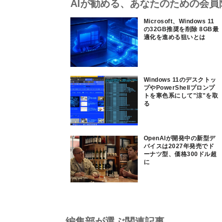
AIが勧める、あなたのための会員
Microsoft、Windows 11
の32GB推奨を削除 8GB最
適化を進める狙いとは
Windows 11のデスクトッ
プやPowerShellプロンプ
トを寒色系にして"涼"を取
る
OpenAIが開発中の新型デ
バイスは2027年発売でド
ーナツ型、価格300ドル超
に
編集部が選ぶ関連記事