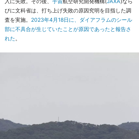
入に失敗。その後、
宇宙
航空研究開発機構(
JAXA
)なら
びに文科省は、打ち上げ失敗の原因究明を目指した調
査を実施。
2023年4月18日に、ダイアフラムのシール
部に不具合が生じていたことが原因であったと報告さ
れた
。