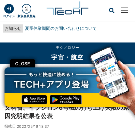
ログイン
新規会員登録
お知らせ
夏季休業期間のお問い合わせについて
テクノロジー
宇宙・航空
CLOSE
TECH+
テクノロジー
宇宙・航空
文科省、イプシロン6号機の打ち上げ失敗の原因究明結果を公表
レポート
文科省、イプシロン6号機の打ち上げ失敗の原
因究明結果を公表
掲載日
2023/05/19 18:37