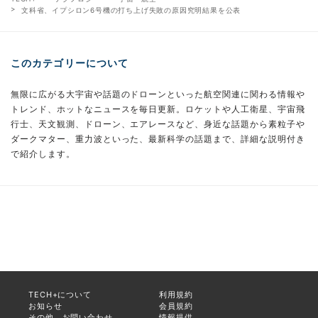
文科省、イプシロン6号機の打ち上げ失敗の原因究明結果を公表
このカテゴリーについて
無限に広がる大宇宙や話題のドローンといった航空関連に関わる情報や
トレンド、ホットなニュースを毎日更新。ロケットや人工衛星、宇宙飛
行士、天文観測、ドローン、エアレースなど、身近な話題から素粒子や
ダークマター、重力波といった、最新科学の話題まで、詳細な説明付き
で紹介します。
TECH+について
利用規約
お知らせ
会員規約
その他、お問い合わせ
情報提供