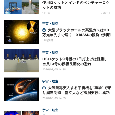
使用ロケットとインドのベンチャーロケ
ットの成功
11分前
レポート
宇宙・航空
大型ブラックホールの高温ガスは30
万光年先まで届く XRISMの観測で判明
19時間前
宇宙・航空
H3ロケット9号機の7日打上げは延期、
台風13号の影響長期化の恐れ
2026/08/05 14:38
宇宙・航空
大気圏再突入する宇宙機を“磁場”で守
り減速制御 都立大など風洞実験に成功
2026/08/05 14:05
宇宙・航空