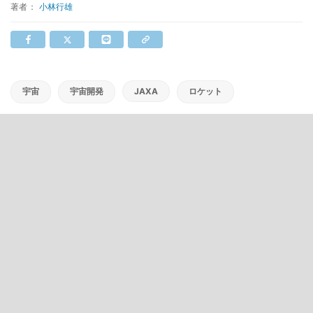
著者：
小林行雄
宇宙
宇宙開発
JAXA
ロケット