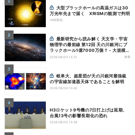
大型ブラックホールの高温ガスは30
万光年先まで届く XRISMの観測で判明
19時間前
最新研究から読み解く 天文学・宇宙
物理学の最前線 第12回 天の川銀河にブ
ラックホール1億7000万個？ - 大規模計
算が描くその分布
連載
2026/08/03 14:31
岐阜大、超星団が天の川銀河最強級
の宇宙線加速器天体であることを解明
2026/08/04 10:40
H3ロケット9号機の7日打上げは延期、
台風13号の影響長期化の恐れ
2026/08/05 14:38