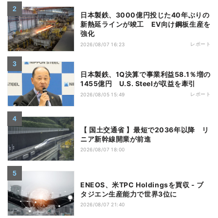
日本製鉄、3000億円投じた40年ぶりの
新熱延ラインが竣工 EV向け鋼板生産を
強化
レポート
2026/08/07 16:23
日本製鉄、1Q決算で事業利益58.1％増の
1455億円 U.S. Steelが収益を牽引
レポート
2026/08/05 15:49
【 国土交通省 】最短で2036年以降 リ
ニア新幹線開業が前進
2026/08/07 18:00
ENEOS、米TPC Holdingsを買収 - ブ
タジエン生産能力で世界3位に
2026/08/07 21:40