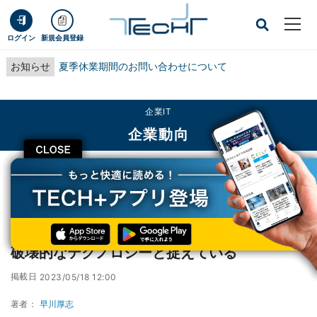
ログイン
新規会員登録
お知らせ
夏季休業期間のお問い合わせについて
企業IT
企業動向
CLOSE
TECH+
企業IT
企業動向
世界のCEO、AIを業界に影響をおよぼす最も破壊的なテクノロジーと捉えている
世界のCEO、AIを業界に影響をおよぼす最も
破壊的なテクノロジーと捉えている
掲載日
2023/05/18 12:00
著者：
早川厚志