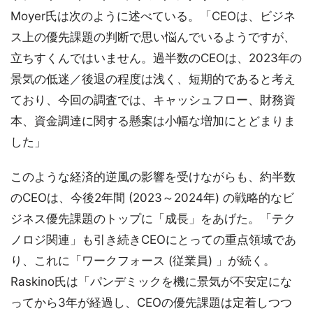
Moyer氏は次のように述べている。「CEOは、ビジネ
ス上の優先課題の判断で思い悩んでいるようですが、
立ちすくんではいません。過半数のCEOは、2023年の
景気の低迷／後退の程度は浅く、短期的であると考え
ており、今回の調査では、キャッシュフロー、財務資
本、資金調達に関する懸案は小幅な増加にとどまりま
した」
このような経済的逆風の影響を受けながらも、約半数
のCEOは、今後2年間 (2023～2024年) の戦略的なビ
ジネス優先課題のトップに「成長」をあげた。「テク
ノロジ関連」も引き続きCEOにとっての重点領域であ
り、これに「ワークフォース (従業員) 」が続く。
Raskino氏は「パンデミックを機に景気が不安定にな
ってから3年が経過し、CEOの優先課題は定着しつつ