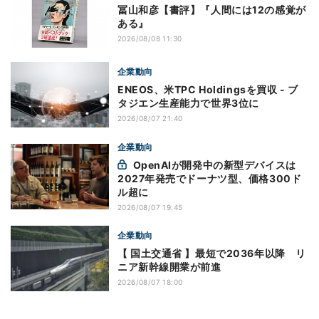
冨山和彦【書評】『人間には12の感覚が
ある』
2026/08/08 11:30
企業動向
ENEOS、米TPC Holdingsを買収 - ブ
タジエン生産能力で世界3位に
2026/08/07 21:40
企業動向
OpenAIが開発中の新型デバイスは
2027年発売でドーナツ型、価格300ド
ル超に
2026/08/07 19:45
企業動向
【 国土交通省 】最短で2036年以降 リ
ニア新幹線開業が前進
2026/08/07 18:00