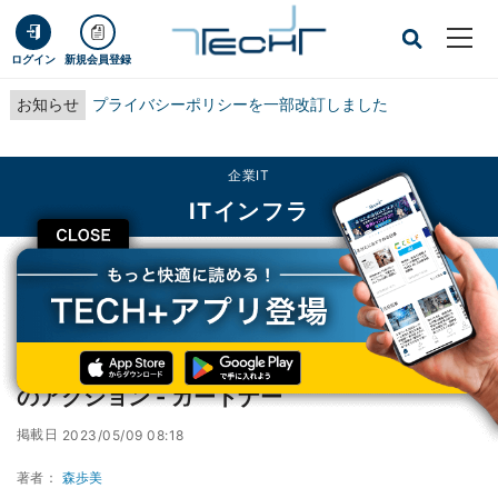
ログイン
新規会員登録
お知らせ
プライバシーポリシーを一部改訂しました
企業IT
ITインフラ
CLOSE
TECH+
企業IT
ITインフラ
従業員のITリテラシー向上のために必要な4つのアクション - ガートナー
従業員のITリテラシー向上のために必要な4つ
のアクション - ガートナー
掲載日
2023/05/09 08:18
著者：
森歩美