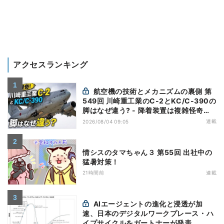
アクセスランキング
航空機の技術とメカニズムの裏側 第
549回 川崎重工業のC-2とKC/C-390の
脚はなぜ違う? - 降着装置は複雑怪奇
(5)|軍用輸送機(10)
連載
2026/08/04 09:05
情シスのタマちゃん３ 第55回 出社中の
猛暑対策！
21時間前
連載
AIエージェントの進化と浸透が加
速、日本のデジタルワークプレース・ハ
イプサイクルをガートナーが発表