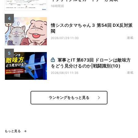
16時間前
情シスのタマちゃん３ 第54回 DX反対派
閥
連載
2026/07/29 11:00
軍事とIT 第673回 ドローンは敵味方
をどう見分けるのか|戦闘識別(10)
連載
2026/08/01 11:35
ランキングをもっと見る
もっと見る