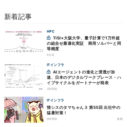
新着記事
HPC
TISI×大阪大学、量子計算で1万件超
の組合せ最適化実証 商用ソルバーと同
等精度
6分前
ITインフラ
AIエージェントの進化と浸透が加
速、日本のデジタルワークプレース・ハ
イプサイクルをガートナーが発表
2時間前
ITインフラ
情シスのタマちゃん３ 第55回 出社中の
猛暑対策！
6時間前
連載