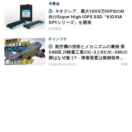
半導体
キオクシア、最大1000万IOPSのAI
向けSuper High IOPS SSD「KIOXIA
GP1シリーズ」を開発
22時間前
ITインフラ
航空機の技術とメカニズムの裏側 第
549回 川崎重工業のC-2とKC/C-390の
脚はなぜ違う? - 降着装置は複雑怪奇
(5)|軍用輸送機(10)
連載
2026/08/04 09:05