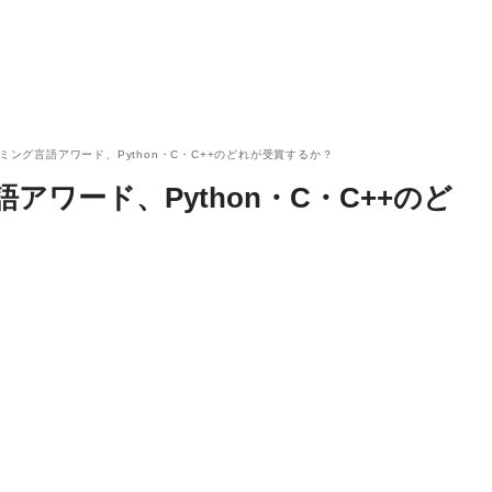
ラミング言語アワード、Python・C・C++のどれが受賞するか？
アワード、Python・C・C++のど