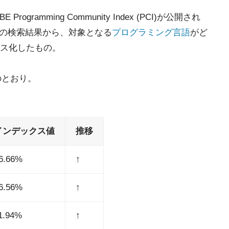
E Programming Community Index (PCI)が公開され
ジンの検索結果から、対象となる
プログラミング言語
がど
ス化したもの。
のとおり。
インデックス値
推移
6.66%
↑
6.56%
↑
1.94%
↑