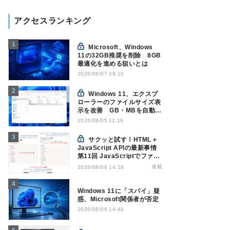
アクセスランキング
Microsoft、Windows
11の32GB推奨を削除 8GB
最適化を進める狙いとは
2026/08/07 09:10
Windows 11、エクスプ
ローラーのファイルサイズ表
示を改善 GB・MBを自動表
示へ
2026/08/05 11:16
サクッと試す！HTML＋
JavaScript APIの最新事情
第11回 JavaScriptでファイ
ル管理！Origin Private File
連載
2026/08/06 14:18
Systemを活用する
Windows 11に「スパイ」疑
惑、Microsoft関係者が否定
2026/08/06 14:48