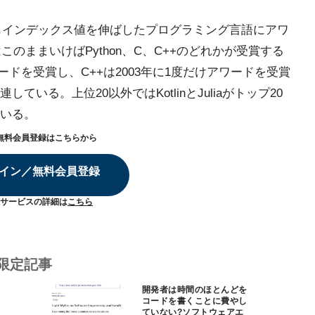
年間で最もインデックス値を伸ばしたプログラミング言語にアワ
このままいけばPython、C、C++のどれかが受賞する
ワードを受賞し、C++は2003年に1度だけアワードを受賞
している。上位20以外ではKotlinとJuliaがトップ20
いる。
無料会員登録はこちらから
イン／無料会員登録
サービスの詳細は
こちら
限定記事
開発者は時間のほとんどを
コードを書くことに費やし
ていない?ソフトウェアエ