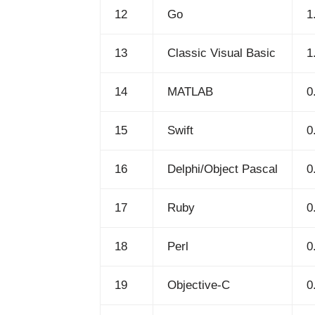
12
Go
1
13
Classic Visual Basic
1
14
MATLAB
0
15
Swift
0
16
Delphi/Object Pascal
0
17
Ruby
0
18
Perl
0
19
Objective-C
0