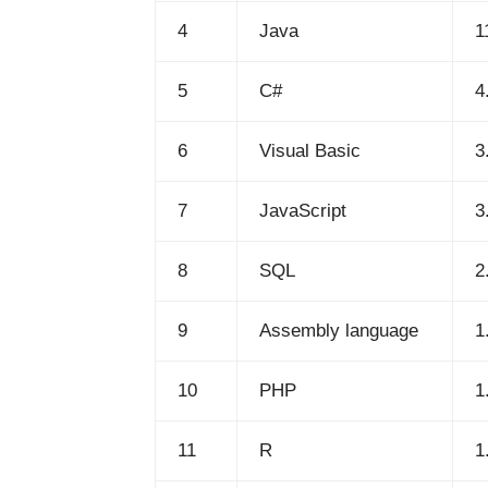
4
Java
1
5
C#
4
6
Visual Basic
3
7
JavaScript
3
8
SQL
2
9
Assembly language
1
10
PHP
1
11
R
1