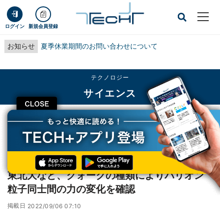
ログイン
新規会員登録
お知らせ
夏季休業期間のお問い合わせについて
テクノロジー
サイエンス
CLOSE
TECH+
テクノロジー
サイエンス
東北大など、クォークの種類によりバリオン粒子同士間の力の変化を確認
レポート
東北大など、クォークの種類によりバリオン
粒子同士間の力の変化を確認
掲載日
2022/09/06 07:10