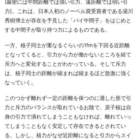
(厳密には中間距離では強い引力、遠距離では弱い引
力)。これは、日本人初のノーベル賞受賞者である湯川
秀樹博士が存在を予見した「パイ中間子」をはじめと
する中間子が取り持つ力によるものである。
一方、核子同士が重なるぐらいの1fmを下回る近距離
となってくると、引力から力が働かないところを経て
斥力へと変化することがわかっている。そして斥力
は、核子同士の距離が縮まれば縮まるほど急激に強く
なっていく。
このつかず離れず一定の距離を保つのに適した形で引
力と斥力のバランスが取れているお陰で、原子核は自
身の引力で潰れてしまうこともなければ、離れていっ
てしまうこともなく安定して存在できるとされてい
る。しかし、核力がなぜ近距離になると引力からスイ