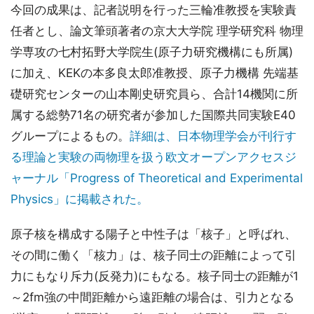
今回の成果は、記者説明を行った三輪准教授を実験責
任者とし、論文筆頭著者の京大大学院 理学研究科 物理
学専攻の七村拓野大学院生(原子力研究機構にも所属)
に加え、KEKの本多良太郎准教授、原子力機構 先端基
礎研究センターの山本剛史研究員ら、合計14機関に所
属する総勢71名の研究者が参加した国際共同実験E40
グループによるもの。
詳細は、日本物理学会が刊行す
る理論と実験の両物理を扱う欧文オープンアクセスジ
ャーナル「Progress of Theoretical and Experimental
Physics」に掲載された。
原子核を構成する陽子と中性子は「核子」と呼ばれ、
その間に働く「核力」は、核子同士の距離によって引
力にもなり斥力(反発力)にもなる。核子同士の距離が1
～2fm強の中間距離から遠距離の場合は、引力となる