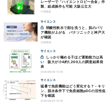
レーザーで「ハイエントロピー合金」作
製、組成操作も可能 大阪公立大
17時間前
サイエンス
弱酸性軟水で顔を洗うと、肌のバリ
ア機能が上がる パナソニックと神戸大
が確認
23時間前
サイエンス
しっかり噛める子ほど運動能力は高
い 阪大が小4約1,200人の調査結果発
表
2026/08/06 13:05
サイエンス
猛暑で免疫機能はどう変化する？ - キリ
ン、脱水条件下で免疫細胞pDCの活性低
下を確認
2026/08/05 16:00