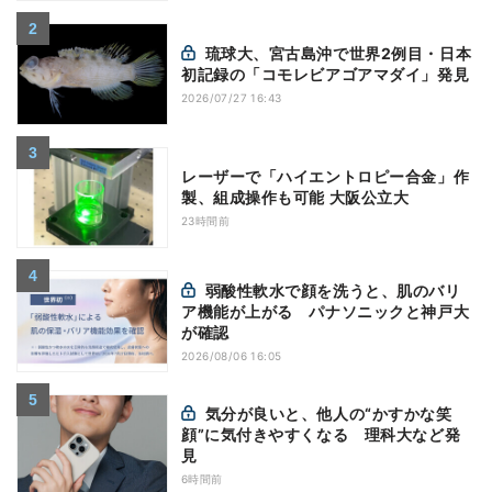
琉球大、宮古島沖で世界2例目・日本
初記録の「コモレビアゴアマダイ」発見
2026/07/27 16:43
レーザーで「ハイエントロピー合金」作
製、組成操作も可能 大阪公立大
23時間前
弱酸性軟水で顔を洗うと、肌のバリ
ア機能が上がる パナソニックと神戸大
が確認
2026/08/06 16:05
気分が良いと、他人の“かすかな笑
顔”に気付きやすくなる 理科大など発
見
6時間前