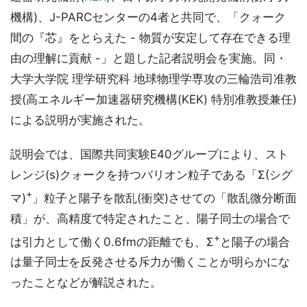
機構)、J-PARCセンターの4者と共同で、「クォーク
間の『芯』をとらえた - 物質が安定して存在できる理
由の理解に貢献 -」と題した記者説明会を実施。同・
大学大学院 理学研究科 地球物理学専攻の三輪浩司准教
授(高エネルギー加速器研究機構(KEK) 特別准教授兼任)
による説明が実施された。
説明会では、国際共同実験E40グループにより、スト
レンジ(s)クォークを持つバリオン粒子である「Σ(シグ
+
マ)
」粒子と陽子を散乱(衝突)させての「散乱微分断面
積」が、高精度で特定されたこと、陽子同士の場合で
+
は引力として働く0.6fmの距離でも、Σ
と陽子の場合
は量子同士を反発させる斥力が働くことが明らかにな
ったことなどが解説された。