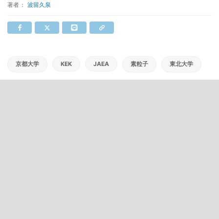
著者：
波留久泉
京都大学
KEK
JAEA
素粒子
東北大学