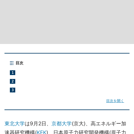
目次
1
2
3
目次を開く
東北大学
は9月2日、
京都大学
(京大)、高エネルギー加
速器研究機構(
KEK
)、日本原子力研究開発機構(原子力