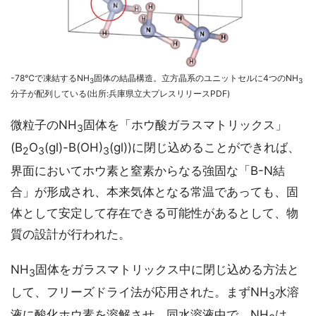
-78℃で凍結するNH
固体の結晶構造。立方晶系のユニットセルに4つのNH
3
3
分子が配列している(出所:兵庫県立大プレスリリースPDF)
微粒子のNH
固体を「ホウ酸ガラスマトリックス」
3
(B
O
(gl)-B(OH)
(gl))に閉じ込めることができれば、
2
3
3
界面においてホウ素と窒素からなる強固な「B-N結
合」が形成され、本来気体となる常温であっても、固
体として安定して存在できる可能性があるとして、物
質の設計が行われた。
NH
固体をガラスマトリックス中に閉じ込める方法と
3
して、フリーズドライ法が応用された。まずNH
水溶
3
液に酸化ホウ素を溶解させ、同水溶液中で、NH
は