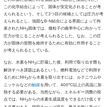
この化学結合によって、固体が安定化されることが考
えられるという。そして2つ目の候補としては圧力が考
えられるとし、強固なB-N結合による界面によって拘
束されたNH
固体では、微粒子の曲率中心に向かって
3
圧力が生じることが考えられるとした。なお、この圧
力が固体の形態を維持するために有効に作用すること
が考えられるとしている。
なお、水素をNH
に貯蔵した後、利用で取り出す際も
3
解決すべき課題はあるという。燃料電池などで利用す
るためにNH
から水素を取り出すには、ルテニウムや
3
ニッケルなどの
触媒
を用いて、400℃以上の高温に加
熱する必要がある。当然ながら、エネルギー消費の視
点では、NH
からの水素生成温度をできるだけ低くす
3
る必要がある。研究チームは現在、量子力学に基づく