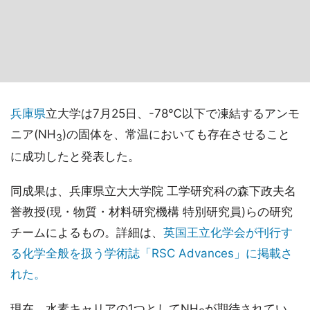
兵庫県
立大学は7月25日、-78℃以下で凍結するアンモ
ニア(NH
)の固体を、常温においても存在させること
3
に成功したと発表した。
同成果は、兵庫県立大大学院 工学研究科の森下政夫名
誉教授(現・物質・材料研究機構 特別研究員)らの研究
チームによるもの。詳細は、
英国王立化学会が刊行す
る化学全般を扱う学術誌「RSC Advances」に掲載さ
れた。
現在、水素キャリアの1つとしてNH
が期待されてい