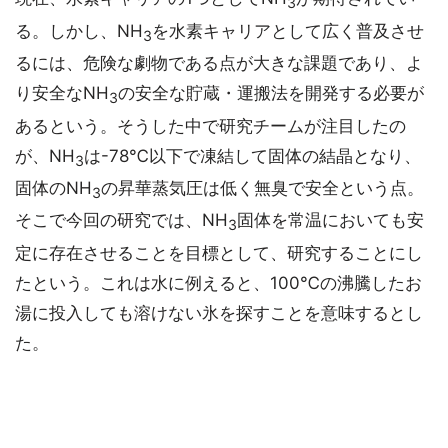
3
る。しかし、NH
を水素キャリアとして広く普及させ
3
るには、危険な劇物である点が大きな課題であり、よ
り安全なNH
の安全な貯蔵・運搬法を開発する必要が
3
あるという。そうした中で研究チームが注目したの
が、NH
は-78℃以下で凍結して固体の結晶となり、
3
固体のNH
の昇華蒸気圧は低く無臭で安全という点。
3
そこで今回の研究では、NH
固体を常温においても安
3
定に存在させることを目標として、研究することにし
たという。これは水に例えると、100℃の沸騰したお
湯に投入しても溶けない氷を探すことを意味するとし
た。