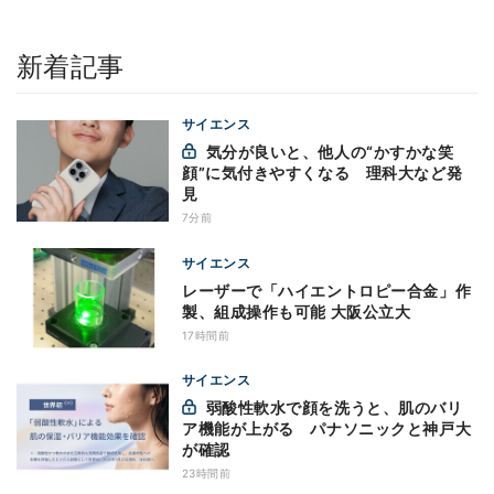
新着記事
サイエンス
気分が良いと、他人の“かすかな笑
顔”に気付きやすくなる 理科大など発
見
7分前
サイエンス
レーザーで「ハイエントロピー合金」作
製、組成操作も可能 大阪公立大
17時間前
サイエンス
弱酸性軟水で顔を洗うと、肌のバリ
ア機能が上がる パナソニックと神戸大
が確認
23時間前