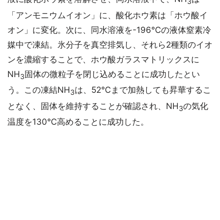
3
「アンモニウムイオン」に、酸化ホウ素は「ホウ酸イ
オン」に変化。次に、同水溶液を-196℃の液体窒素冷
媒中で凍結。氷分子を真空排気し、それら2種類のイオ
ンを濃縮することで、ホウ酸ガラスマトリックスに
NH
固体の微粒子を閉じ込めることに成功したとい
3
う。この凍結NH
は、52℃まで加熱しても昇華するこ
3
となく、固体を維持することが確認され、NH
の気化
3
温度を130℃高めることに成功した。