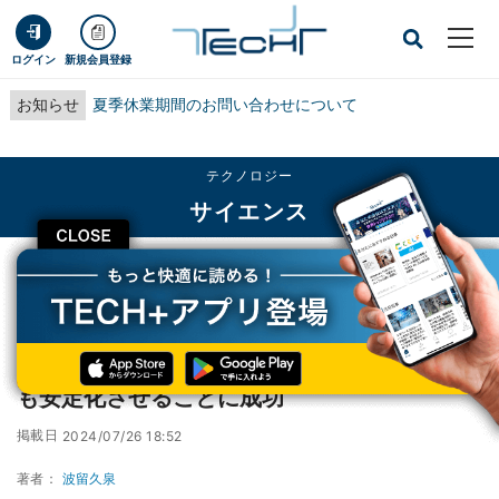
ログイン
新規会員登録
お知らせ
夏季休業期間のお問い合わせについて
テクノロジー
サイエンス
CLOSE
TECH+
テクノロジー
サイエンス
兵庫県立大、アンモニア固体を常温においても安定化させることに成功
兵庫県立大、アンモニア固体を常温において
も安定化させることに成功
掲載日
2024/07/26 18:52
著者：
波留久泉