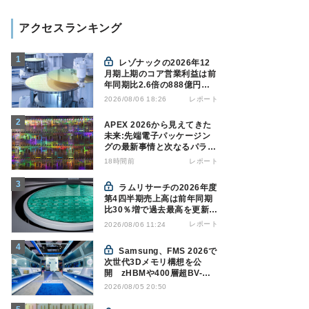
アクセスランキング
レゾナックの2026年12
月期上期のコア営業利益は前
年同期比2.6倍の888億円、
AI向け半導体材料が好調
レポート
2026/08/06 18:26
APEX 2026から見えてきた
未来:先端電子パッケージン
グの最新事情と次なるパラダ
イムシフト
18時間前
レポート
ラムリサーチの2026年度
第4四半期売上高は前年同期
比30％増で過去最高を更新、
NAND関連が好調
レポート
2026/08/06 11:24
Samsung、FMS 2026で
次世代3Dメモリ構想を公
開 zHBMや400層超BV-
NANDを披露
2026/08/05 20:50