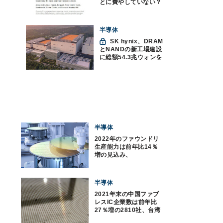
とに費やしていない？
ソフトウェアエンジニ
アリングにおけるAIの8
つの神話への賛否
半導体
SK hynix、DRAM
とNANDの新工場建設
に総額54.3兆ウォンを
投資
半導体
2022年のファウンドリ
生産能力は前年比14％
増の見込み、
TrendForce予測
半導体
2021年末の中国ファブ
レスIC企業数は前年比
27％増の2810社、台湾
メディア報道