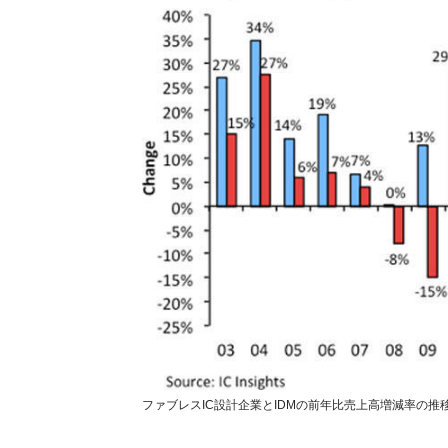
ファブレスIC設計企業とIDMの前年比売上高増減率の推移 (出所:I