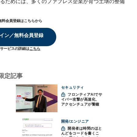
るためには、多くのファブレス企業が育つ土壌の整備
無料会員登録はこちらから
イン／無料会員登録
サービスの詳細は
こちら
限定記事
セキュリティ
フロンティアAIでサ
イバー攻撃が高速化、
アクセンチュアが警鐘
「防御中心からの脱却
を」
開発/エンジニア
開発者は時間のほと
んどをコードを書くこ