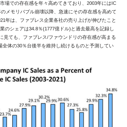
市場での存在感を年々高めてきており、2003年にはIC
9年のメモリバブル崩壊以降、急速にその存在感を高めて
。2021年は、ファブレス企業各社の売り上げが伸びたこと
のシェアは34.8％(1777億ドル)と過去最高を記録し
は長期的に見ても、ファブレス/ファウンドリの存在感が高まる
場全体の30％台後半を維持し続けるものと予測してい