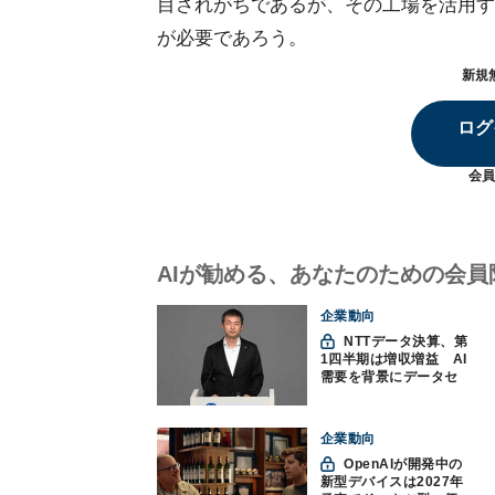
目されがちであるが、その工場を活用す
が必要であろう。
新規
ログ
会員
AIが勧める、あなたのための会員
企業動向
NTTデータ決算、第
1四半期は増収増益 AI
需要を背景にデータセ
ンター投資を加速
企業動向
OpenAIが開発中の
新型デバイスは2027年