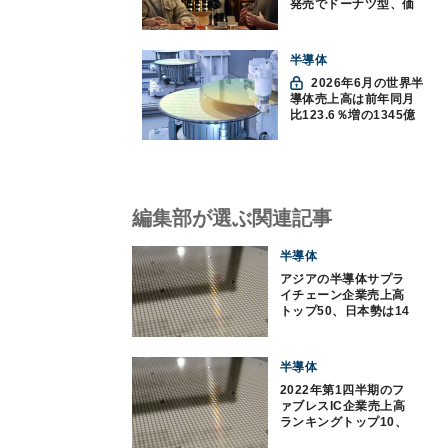
発売でドーナツ型、価
格300ドル超に
半導体
2026年6月の世界半
導体売上高は前年同月
比123.6％増の1345億
ドルで過去最高更新
SIA調べ
編集部が選ぶ関連記事
半導体
アジアの半導体サプラ
イチェーン企業売上高
トップ50、日本勢は14
社がランクイン
半導体
2022年第1四半期のフ
ァブレスIC企業売上高
ランキングトップ10、
TrendForce