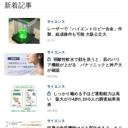
新着記事
サイエンス
レーザーで「ハイエントロピー合金」作
製、組成操作も可能 大阪公立大
8分前
サイエンス
弱酸性軟水で顔を洗うと、肌のバリ
ア機能が上がる パナソニックと神戸大
が確認
6時間前
サイエンス
しっかり噛める子ほど運動能力は高
い 阪大が小4約1,200人の調査結果発
表
9時間前
サイエンス
猛暑で免疫機能はどう変化する？ - キリ