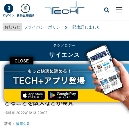
ログイン
新規会員登録
お知らせ
プライバシーポリシーを一部改訂しました
テクノロジー
サイエンス
CLOSE
TECH+
テクノロジー
サイエンス
8か月の乳児でも道徳的違反者を罰する行動をとることを阪大などが発見
8か月の乳児でも道徳的違反者を罰する行動を
とることを阪大などが発見
掲載日
2022/06/13 20:07
著者：
波留久泉