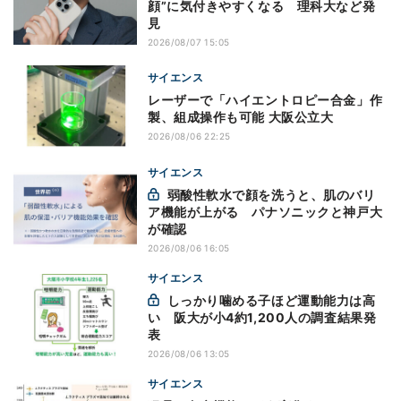
顔”に気付きやすくなる 理科大など発
見
2026/08/07 15:05
サイエンス
レーザーで「ハイエントロピー合金」作
製、組成操作も可能 大阪公立大
2026/08/06 22:25
サイエンス
弱酸性軟水で顔を洗うと、肌のバリ
ア機能が上がる パナソニックと神戸大
が確認
2026/08/06 16:05
サイエンス
しっかり噛める子ほど運動能力は高
い 阪大が小4約1,200人の調査結果発
表
2026/08/06 13:05
サイエンス