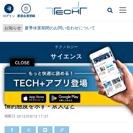
ログイン
新規会員登録
お知らせ
夏季休業期間のお問い合わせについて
テクノロジー
サイエンス
CLOSE
TECH+
テクノロジー
サイエンス
10カ月の乳児でも苦境にある他者に対して同情的態度を示す - 京大など
10カ月の乳児でも苦境にある他者に対して同
情的態度を示す - 京大など
掲載日
2013/06/13 17:37