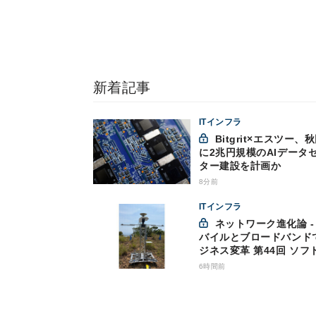
新着記事
ITインフラ
Bitgrit×エスツー、秋田市
に2兆円規模のAIデータ
ター建設を計画か
8分前
ITインフラ
ネットワーク進化論 - モ
バイルとブロードバンド
ジネス変革 第44回 ソフ
ンクが「HAPS」のプレ
6時間前
サービス開始を表明、本
な商用展開のめどは