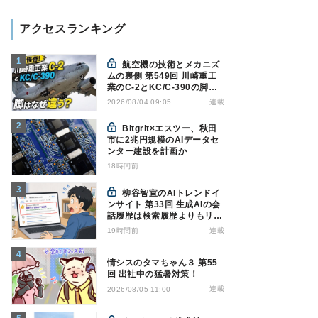
アクセスランキング
航空機の技術とメカニズ
ムの裏側 第549回 川崎重工
業のC-2とKC/C-390の脚は
なぜ違う? - 降着装置は複雑
連載
2026/08/04 09:05
怪奇(5)|軍用輸送機(10)
Bitgrit×エスツー、秋田
市に2兆円規模のAIデータセ
ンター建設を計画か
18時間前
柳谷智宣のAIトレンドイ
ンサイト 第33回 生成AIの会
話履歴は検索履歴よりもリス
キー？今のうちに情報漏洩対
19時間前
連載
策を万全にしておこう
情シスのタマちゃん３ 第55
回 出社中の猛暑対策！
連載
2026/08/05 11:00