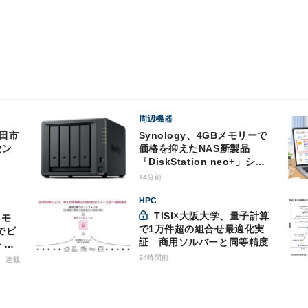
周辺機器
Synology、4GBメモリーで
セン
価格を抑えたNAS新製品
「DiskStation neo+」シリ
ーズ
14分前
HPC
TISI×大阪大学、量子計算
で1万件超の組合せ最適化実
でビ
証 商用ソルバーと同等精度
トバ
商用
24時間前
連載
格的