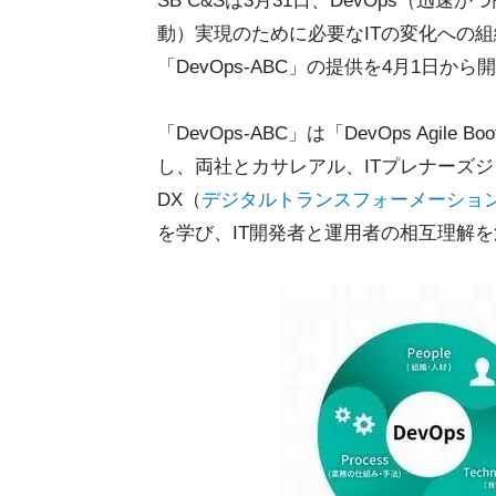
SB C&Sは3月31日、DevOps（
動）実現のために必要なITの変化への
「DevOps-ABC」の提供を4月1日か
「DevOps-ABC」は「DevOps Agil
し、両社とカサレアル、ITプレナーズ
DX（
デジタルトランスフォーメーショ
を学び、IT開発者と運用者の相互理解