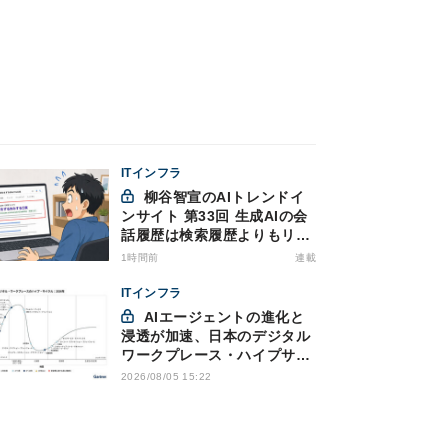
ITインフラ
柳谷智宣のAIトレンドイ
ンサイト 第33回 生成AIの会
話履歴は検索履歴よりもリス
キー？今のうちに情報漏洩対
1時間前
連載
策を万全にしておこう
ITインフラ
AIエージェントの進化と
浸透が加速、日本のデジタル
ワークプレース・ハイプサイ
クルをガートナーが発表
2026/08/05 15:22