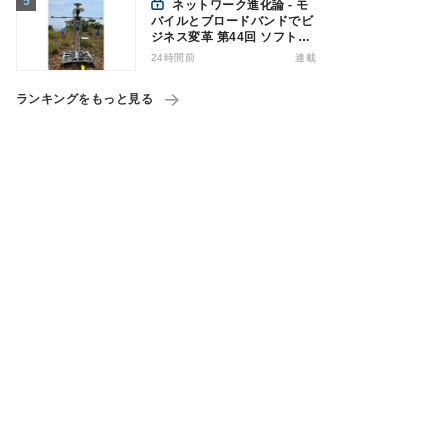
ネットワーク進化論 - モ
バイルとブロードバンドでビ
ジネス変革 第44回 ソフトバ
ンクが「HAPS」のプレ商用
24時間前
連載
サービス開始を表明、本格的
な商用展開のめどは
ランキングをもっと見る