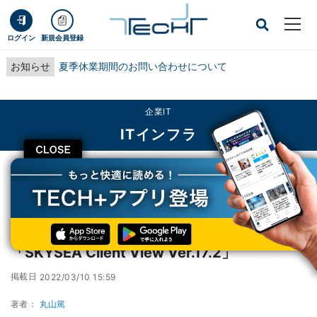
ログイン
新規会員登録
お知らせ
夏季休業期間のお問い合わせについて
企業IT
ITインフラ
CLOSE
TECH+
企業IT
ITインフラ
Ｓｋｙ、情報漏洩リスク対応を強化した「SKYSEA Client View Ver.17.2」
Ｓｋｙ、情報漏洩リスク対応を強化した
「SKYSEA Client View Ver.17.2」
掲載日
2022/03/10 15:59
著者：
丸山篤