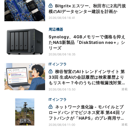
Bitgrit×エスツー、秋田市に2兆円規
模のAIデータセンター建設を計画か
2026/08/06 16:41
周辺機器
Synology、4GBメモリーで価格を抑え
たNAS新製品「DiskStation neo+」シ
リーズ
2026/08/06 16:35
ITインフラ
柳谷智宣のAIトレンドインサイト 第
33回 生成AIの会話履歴は検索履歴より
もリスキー？今のうちに情報漏洩対策を
万全にしておこう
連載
2026/08/06 15:50
ITインフラ
ネットワーク進化論 - モバイルとブ
ロードバンドでビジネス変革 第44回 ソ
フトバンクが「HAPS」のプレ商用サー
ビス開始を表明、本格的な商用展開のめ
連載
2026/08/06 11:00
どは