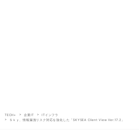
TECH+
企業IT
ITインフラ
Ｓｋｙ、情報漏洩リスク対応を強化した「SKYSEA Client View Ver.17.2」