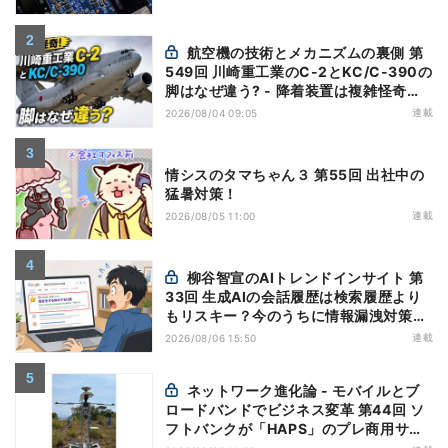
航空機の技術とメカニズムの裏側 第
549回 川崎重工業のC-2とKC/C-390の
脚はなぜ違う? - 降着装置は複雑怪奇
(5)|軍用輸送機(10)
連載
2026/08/04 09:05
情シスのタマちゃん３ 第55回 出社中の
猛暑対策！
連載
2026/08/05 11:00
柳谷智宣のAIトレンドインサイト 第
33回 生成AIの会話履歴は検索履歴より
もリスキー？今のうちに情報漏洩対策を
万全にしておこう
連載
2026/08/06 15:50
ネットワーク進化論 - モバイルとブ
ロードバンドでビジネス変革 第44回 ソ
フトバンクが「HAPS」のプレ商用サー
ビス開始を表明、本格的な商用展開のめ