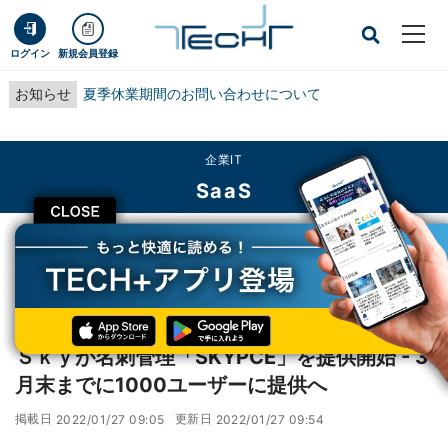
ログイン
新規会員登録
お知らせ
夏季休業期間のお問い合わせについて
企業IT
SaaS
CLOSE
TECH+
企業IT
SaaS
Ｓｋｙが名刺管理「SKYPCE」を提供開始 - 3月末までに1000ユーザーに提供へ
レポート
Ｓｋｙが名刺管理「SKYPCE」を提供開始 - 3
月末までに1000ユーザーに提供へ
掲載日
更新日
2022/01/27 09:05
2022/01/27 09:54