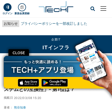
ログイン
新規会員登録
お知らせ
プライバシーポリシーを一部改訂しました
企業IT
ITインフラ
CLOSE
TECH+
企業IT
ITインフラ
AWS利用時の不安・課題、第2位は「既存システムとの互換性」- 第1位は？
AWS利用時の不安・課題、第2位は「既存シ
ステムとの互換性」- 第1位は？
掲載日
2022/03/08 15:20
著者：
熊谷知泰