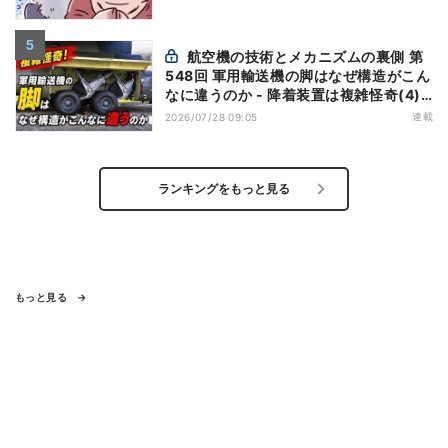
航空機の技術とメカニズムの裏側 第
548回 軍用輸送機の脚はなぜ構造がこん
なに違うのか - 降着装置は複雑怪奇(4)|
軍用輸送機(9)
連載
2026/07/28 09:05
ランキングをもっと見る
もっと見る