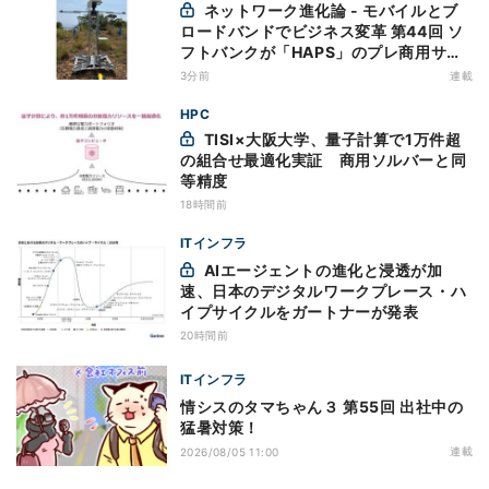
ネットワーク進化論 - モバイルとブ
ロードバンドでビジネス変革 第44回 ソ
フトバンクが「HAPS」のプレ商用サー
ビス開始を表明、本格的な商用展開のめ
3分前
連載
どは
HPC
TISI×大阪大学、量子計算で1万件超
の組合せ最適化実証 商用ソルバーと同
等精度
18時間前
ITインフラ
AIエージェントの進化と浸透が加
速、日本のデジタルワークプレース・ハ
イプサイクルをガートナーが発表
20時間前
ITインフラ
情シスのタマちゃん３ 第55回 出社中の
猛暑対策！
連載
2026/08/05 11:00