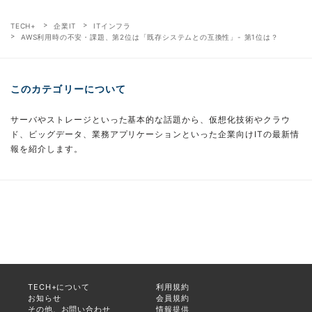
TECH+
企業IT
ITインフラ
AWS利用時の不安・課題、第2位は「既存システムとの互換性」- 第1位は？
このカテゴリーについて
サーバやストレージといった基本的な話題から、仮想化技術やクラウ
ド、ビッグデータ、業務アプリケーションといった企業向けITの最新情
報を紹介します。
TECH+について
利用規約
お知らせ
会員規約
その他、お問い合わせ
情報提供