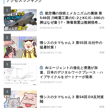
アクセスランキング
航空機の技術とメカニズムの裏側 第
549回 川崎重工業のC-2とKC/C-390の
脚はなぜ違う? - 降着装置は複雑怪奇
(5)|軍用輸送機(10)
連載
2026/08/04 09:05
情シスのタマちゃん３ 第55回 出社中の
猛暑対策！
連載
2026/08/05 11:00
AIエージェントの進化と浸透が加
速、日本のデジタルワークプレース・ハ
イプサイクルをガートナーが発表
2026/08/05 15:22
情シスのタマちゃん３ 第54回 DX反対派
閥
連載
2026/07/29 11:00