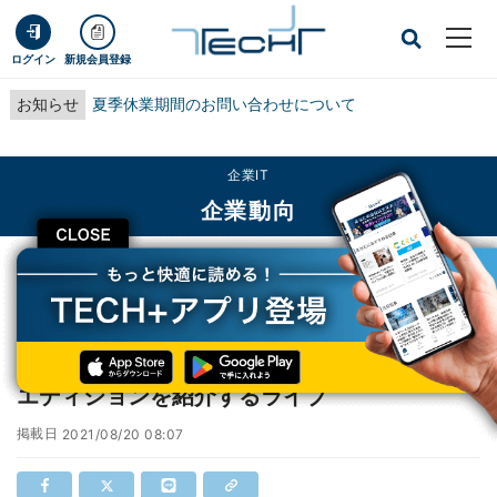
ログイン
新規会員登録
お知らせ
夏季休業期間のお問い合わせについて
企業IT
企業動向
CLOSE
TECH+
企業IT
企業動向
Ｓｋｙ、9月に「SKYSEA Client View」の新エディションを紹介するライブ
Ｓｋｙ、9月に「SKYSEA Client View」の新
エディションを紹介するライブ
掲載日
2021/08/20 08:07