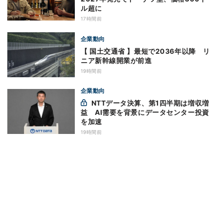
ル超に
17時間前
企業動向
【 国土交通省 】最短で2036年以降 リ
ニア新幹線開業が前進
19時間前
企業動向
NTTデータ決算、第1四半期は増収増
益 AI需要を背景にデータセンター投資
を加速
19時間前