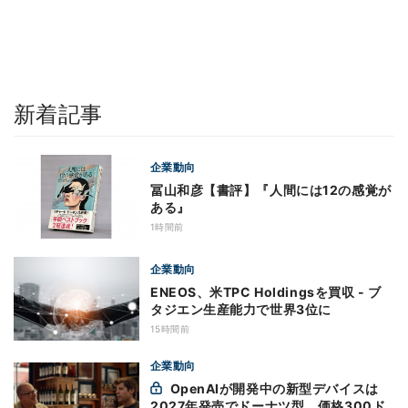
新着記事
企業動向
冨山和彦【書評】『人間には12の感覚が
ある』
1時間前
企業動向
ENEOS、米TPC Holdingsを買収 - ブ
タジエン生産能力で世界3位に
15時間前
企業動向
OpenAIが開発中の新型デバイスは
2027年発売でドーナツ型、価格300ド