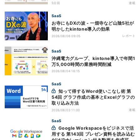
すい7つの仕様
5分前
連載
SaaS
お寺にもDXの波 - 一畑寺など山陰5社が
明かしたkintone導入の効果
レポート
2026/08/06 09:05
SaaS
沖縄電力グループ、kintone導入で年間1
万5,000時間の業務時間削減
2026/08/04 16:15
SaaS
知って得するWord使いこなし術 第
54回 グラフ作成の基本とExcelグラフの
取り込み方法
連載
2026/08/03 11:00
SaaS
Google Workspaceをビジネスで活
用する 第143回 プレゼン資料を読み込む
だけでナレーション付き動画を作成可能