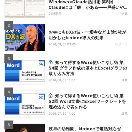
Windows×Claude活用術 第5回
Claudeには「癖」がある――戸惑いや
すい7つの仕様
24時間前
連載
お寺にもDXの波 - 一畑寺など山陰5社が
明かしたkintone導入の効果
レポート
2026/08/06 09:05
知って得するWord使いこなし術 第
54回 グラフ作成の基本とExcelグラフの
取り込み方法
連載
2026/08/03 11:00
知って得するWord使いこなし術 第
52回 Word文書にExcelワークシートを
埋め込んで表を作る
連載
2026/07/20 11:00
岐阜の幼稚園、kintoneで電話対応ゼ