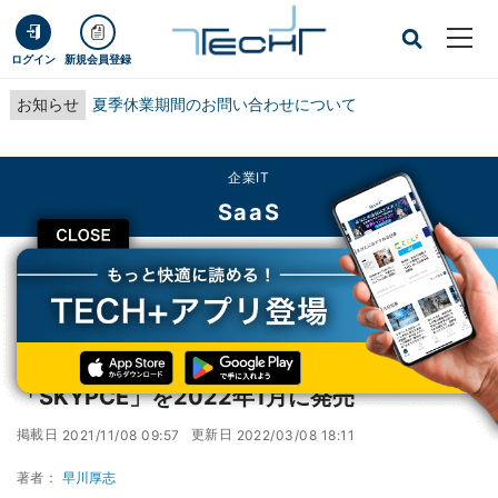
ログイン
新規会員登録
お知らせ
夏季休業期間のお問い合わせについて
企業IT
SaaS
CLOSE
TECH+
企業IT
SaaS
Ｓｋｙ、名刺情報の運用管理を支援する「SKYPCE」を2022年1月に発売
Ｓｋｙ、名刺情報の運用管理を支援する
「SKYPCE」を2022年1月に発売
掲載日
更新日
2021/11/08 09:57
2022/03/08 18:11
著者：
早川厚志